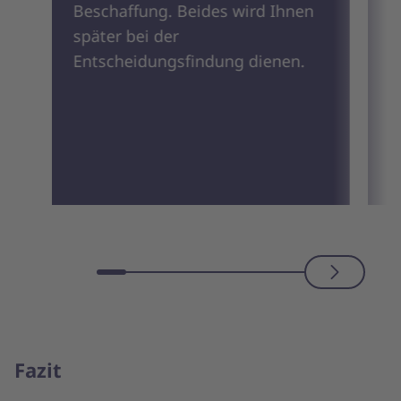
e
Beschaffung. Beides wird Ihnen
i
später bei der
V
Entscheidungsfindung dienen.
(
M
Fazit