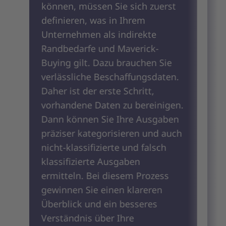
e
können, müssen Sie sich zuerst
a
definieren, was in Ihrem
K
Unternehmen als indirekte
P
Randbedarfe und Maverick-
M
Buying gilt. Dazu brauchen Sie
b
verlässliche Beschaffungsdaten.
D
Daher ist der erste Schritt,
G
vorhandene Daten zu bereinigen.
F
Dann können Sie Ihre Ausgaben
I
präziser kategorisieren und auch
P
nicht-klassifizierte und falsch
L
klassifizierte Ausgaben
v
ermitteln. Bei diesem Prozess
V
gewinnen Sie einen klareren
d
Überblick und ein besseres
u
Verständnis über Ihre