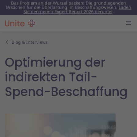
Das Problem an der Wurzel packen: Die grundlegenden
Ursachen für die Überlastung im Beschaffungswesen.
Laden
Sie den neuen Expert Report 2026 herunter
.
Blog & Interviews
Optimierung der
indirekten Tail-
Spend-Beschaffung