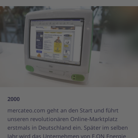
2000
20
mercateo.com geht an den Start und führt
Se
unseren revolutionären Online-Marktplatz
er
erstmals in Deutschland ein. Später im selben
Ma
Jahr wird das Unternehmen von E.ON Energie