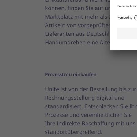
können, finden Sie auf unserem
Marktplatz mit mehr als 25 Mio.
Artikeln von vorgeprüften
Lieferanten aus Deutschland im
Handumdrehen eine Alternative.
Prozesstreu einkaufen
Unite ist von der Bestellung bis zur
Rechnungsstellung digital und
standardisiert. Entschlacken Sie Ih
Prozesse und vereinheitlichen Sie
Ihre indirekte Beschaffung mit uns
standortübergreifend.