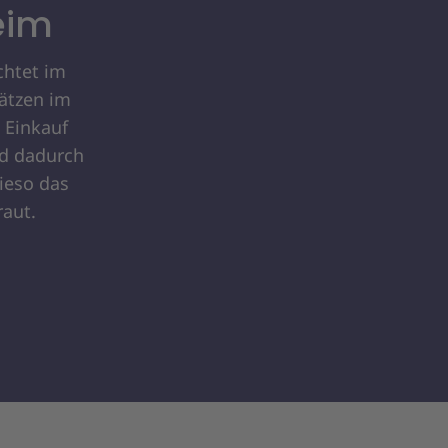
eim
chtet im
ätzen im
 Einkauf
nd dadurch
ieso das
raut.