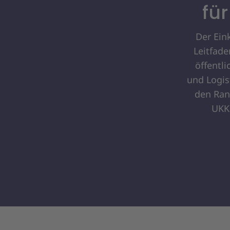
fü
Der Ein
Leitfad
öffentl
und Logis
den Rand
UKK 