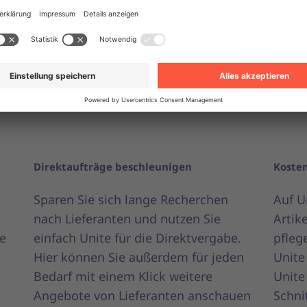
verhandelte Kataloge? Binden Sie
mappe
diese auf Unite ein und etablieren
ERP-S
Sie einen einheitlichen
Artik
Beschaffungsweg für alle
Stam
Randbedarfe an einem Ort.
müss
Direktaufträge beschleunigen
Kosten
Sparen Sie sich lange Recherchen
Auf U
nach Lieferanten und nutzen Sie
Artik
re
einfach Unite für die Direktvergabe.
pfleg
Hier können Sie außerdem für jeden
Unite
Bedarf mit einem Klick weitere
Unite
Angebote von Lieferanten anschauen
Schnit