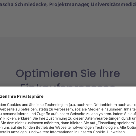
ascha Schmiedecke, Projektmanager, Universitätsmedi
Optimieren Sie Ihre
Einkaufsprozesse
Rahmenverträge einbinden
Stamm
hr
Sie haben ausgeschriebene
Unser
Bündelungsrahmenverträge und
Stamm