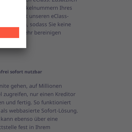
n wir Artikelnummern Ihres
ystems mit unseren eClass-
elnummern, sodass Sie keine
mdaten mehr bereinigen
en.
frei sofort nutzbar
nite gehen, auf Millionen
el zugreifen, nur einen Kreditor
en und fertig. So funktioniert
 als webbasierte Sofort-Lösung.
 kann ebenso über eine
tstelle fest in Ihrem