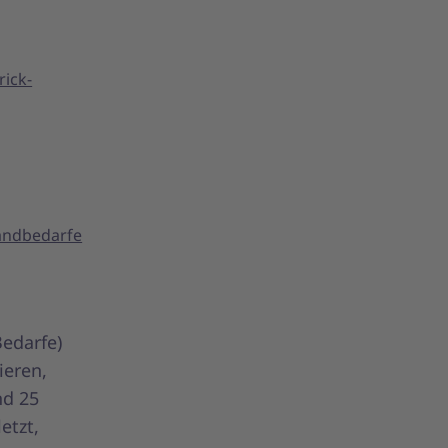
rick-
Randbedarfe
Bedarfe)
ieren,
nd 25
etzt,