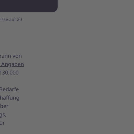
isse auf 20
 kann von
 Angaben
 130.000
-Bedarfe
chaffung
über
gs,
ür