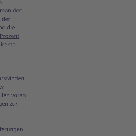
m
t man den
 der
nd die
 Prozent
irekte
orständen,
ty,
llen voran
gen zur
eferungen