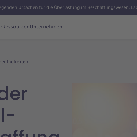
legenden Ursachen für die Überlastung im Beschaffungswesen.
La
r
Ressourcen
Unternehmen
er indirekten
der
l-