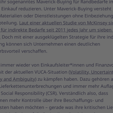
 ihr sogenanntes Maverick-Buying für Randbedarfe i
n Einkauf reduzieren. Unter Maverick-Buying versteh
Materialien oder Dienstleistungen ohne Einbeziehung
bteilung.
Laut einer aktuellen Studie von McKinsey si
ür indirekte Bedarfe seit 2011 jedes Jahr um sieben
.
Doch mit einer ausgeklügelten Strategie für ihre ind
ng können sich Unternehmen einen deutlichen
bsvorteil verschaffen.
 immer wieder von Einkaufsleiter*innen und Finanzv
it der aktuellen VUCA-Situation (
Volatility, Uncertain
y and Ambiguity
) zu kämpfen haben. Dazu gehören a
, Lieferkettenunterbrechungen und immer mehr Aufla
Social Responsibility (CSR). Verständlich also, dass
en mehr Kontrolle über ihre Beschaffungs- und
sten haben möchten – gerade was ihre kritischen Li