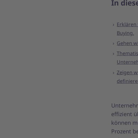
In dies
Erklären 
Buying.
Gehen wi
Thematisi
Unterne
Zeigen w
definier
Unternehme
effizient 
können mi
Prozent b