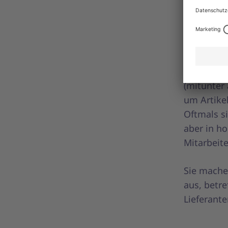
Pareto-Pri
werden fü
strategisc
verantwort
Die Tail-
(mitunter 
um Artike
Oftmals s
aber in h
Mitarbeit
Sie mache
aus, betre
Lieferant