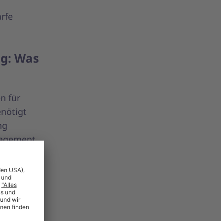
rfe
ng: Was
n für
enötigt
ng
nagement,
hingegen
n in die
 dem