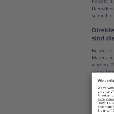
betrifft, 
Dienstlei
schnell in
Direkte
sind di
Bei der i
Materialie
werden. D
verwaltet
Maschinen
werden in 
Produkte o
Im Großen