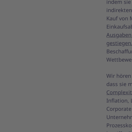
indem sie
indirekte
Kauf von 
Einkaufsa
Ausgaben f
gestiegen
Beschaffu
Wettbewer
Wir hören
dass sie m
Complexit
Inflation
Corporate 
Unternehm
Prozessko