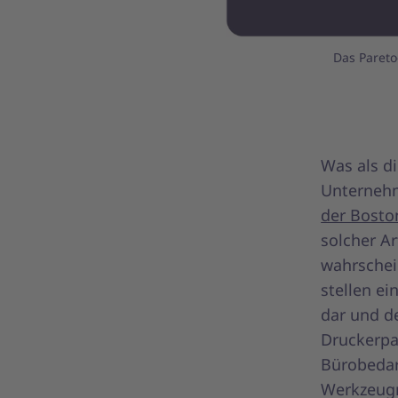
Das Pareto
Was als di
Unternehm
der Bosto
solcher A
wahrschein
stellen e
dar und de
Druckerpa
Bürobedar
Werkzeugm