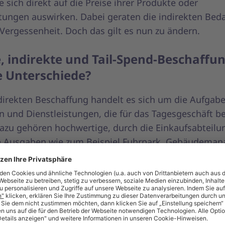
die sich direkt auf die Preise ihrer Produkte oder
stungen auswirken. Dabei geraten die indirekten Beda
 Vergessenheit. Doch das gilt es nun zu ändern.
, indirekte und Tail-Spend-Beschaffu
e Unterschiede?
ndirekten Beschaffung handelt es sich um die Aufgabe
n und Dienstleistungen, die für das Tagesgeschäft b
azu gehören hochwertige, durch die Einkaufsabteilu
e Ausgaben wie zum Beispiel Fuhrpark, Gebäudema
verleih und Professional Services. Direkte Bedarfe 
der Regel für die Dinge getätigt, die das Unternehme
der Dienstleistungen einbaut, die es verkauft.
 und Ganzen folgen die Ausgaben in der Lieferkette