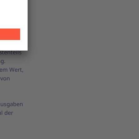
aben
rtige
en
ßtenteils
ng.
gem Wert,
 von
ausgaben
l der