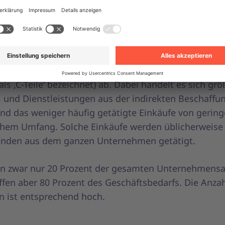
nzip: 80 Prozent der (direkten oder indirekten) Ausg
r 20 Prozent der Bestellungen getätigt – das hochwe
he Geschäftsinventar, für das die Einkaufsabteilung
lich ist.
Spend-Beschaffung deckt alle übrigen taktischen Post
als ‚C-Teile‘ bezeichnet) ab. Dabei handelt es sich grö
l und Dienstleistungen aus der indirekten Beschaffu
ind das weniger häufig getätigte Einkäufe von gerin
ohem Umfang. Solche Einkäufe werden üblicherweise
enden aus dem ganzen Unternehmen getätigt.
n zwar nur 20 Prozent der gesamten Unternehmens
ffen aber 80 Prozent des Geschäftsbedarfs. Die Anzah
en ist entsprechend hoch.