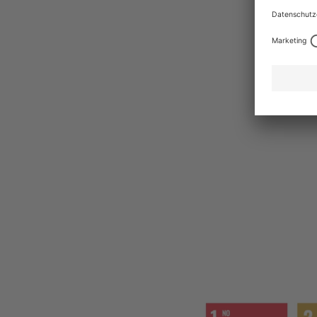
allgemei
beenden, 
Menschen 
werden me
verantwor
von Ungle