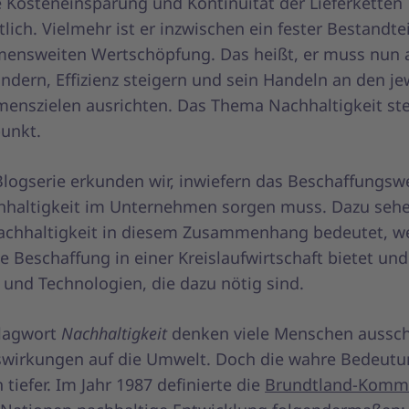
e Kosteneinsparung und Kontinuität der Lieferketten
lich. Vielmehr ist er inzwischen ein fester Bestandtei
ensweiten Wertschöpfung. Das heißt, er muss nun 
ndern, Effizienz steigern und sein Handeln an den je
enszielen ausrichten. Das Thema Nachhaltigkeit ste
punkt.
 Blogserie erkunden wir, inwiefern das Beschaffungsw
haltigkeit im Unternehmen sorgen muss. Dazu sehe
achhaltigkeit in diesem Zusammenhang bedeutet, w
ie Beschaffung in einer Kreislaufwirtschaft bietet und
n und Technologien, die dazu nötig sind.
lagwort
Nachhaltigkeit
denken viele Menschen aussch
swirkungen auf die Umwelt. Doch die wahre Bedeutun
 tiefer. Im Jahr 1987 definierte die
Brundtland-Kommi