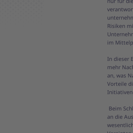
nur für di
verantwort
unternehm
Risiken mi
Unternehm
im Mittel
In dieser
mehr Nach
an, was N
Vorteile d
Initiative
Beim Sch
an die Au
wesentlich