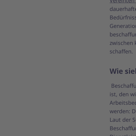
Vereinten
dauerhafte
Bedürfniss
Generatio
beschaffu
zwischen 
schaffen.
Wie si
Beschaffu
ist, den 
Arbeitsbe
werden: Di
Laut der 
Beschaffu