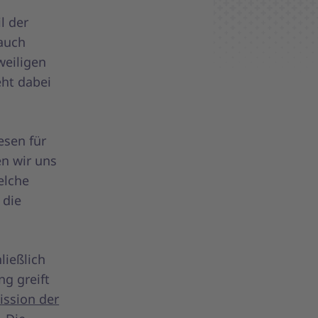
l der
auch
weiligen
ht dabei
esen für
n wir uns
elche
 die
ließlich
g greift
ssion der