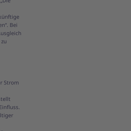
„Die
künftige
n“. Bei
Ausgleich
 zu
er Strom
tellt
influss.
ltiger