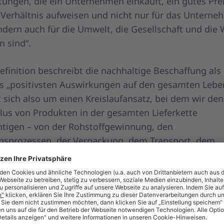
tungen, die ein Unternehmen einkauft, ein gutes Prei
-Verhältnis aufweisen und nicht nur für das Untern
ndern auch für die Umwelt, die Gesellschaft und die 
n sind“.
finition beschreibt die nachhaltige Beschaffung als 
ls „positivsten Auswirkungen auf den gesamten Leben
t sich also um einen Kreislaufansatz, bei dem wir de
lus von Produkten in der gesamten Lieferkette
htigen – von der Rohstoffgewinnung, den
nsprozessen, der Verpackung, dem Transport, dem
del und der Nutzung bis hin zur Entsorgung bzw. Recy
ichergestellt, dass unsere Einkäufe mit den übergeor
menszielen sowie den
17 Zielen für nachhaltige Entw
nten Nationen
übereinstimmen. Diese wurden 2015 a