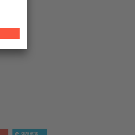
ut zu
lle
arin
tigung