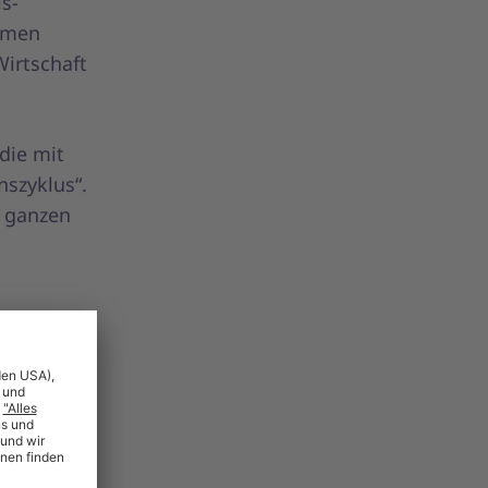
s-
ehmen
Wirtschaft
die mit
szyklus“.
n ganzen
cling.
dneten
icklung
ls