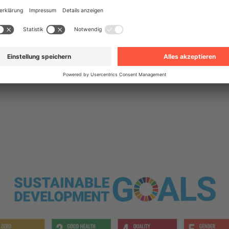
ne Handlungsaufforderung angenommen, um die Arm
den Planeten zu schützen und dafür zu sorgen, dass a
bis 2030 in Frieden und Wohlstand leben können. D
nschenwürdige Arbeit und Wirtschaftswachstum,
tungsvoller Konsum und Produktion sowie die Besei
ichheiten abgedeckt.