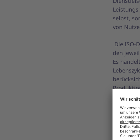
Dienstleis
Leistungs
selbst, so
von Nutze
Die ISO-De
den jewei
Es handel
Lebenszyk
berücksic
Produktio
Einzelhan
So wird s
Unterneh
der Verei