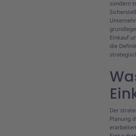
sondern t
Sicherstel
Unternehm
grundlege
Einkauf un
die Defini
strategisc
Was
Ein
Der strate
Planung d
erarbeiten
Einkaufsst