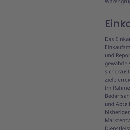
Warengru
Eink
Das Einkau
Einkaufsm
und Report
gewährleis
sicherzust
Ziele erre
Im Rahmen
Bedarfsan
und Abtei
bisherige
Marktentw
Dienstlei