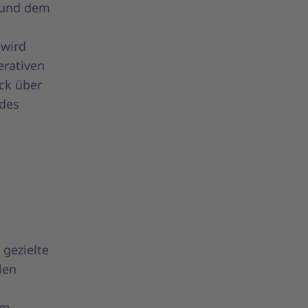
 und dem
 wird
erativen
ick über
 des
 gezielte
len
im