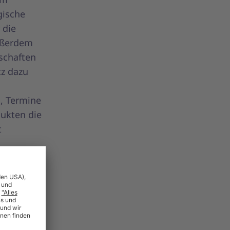
gische
 die
außerdem
schaften
tz dazu
, Termine
ukten die
t
ven
 der
sprozess
ristig