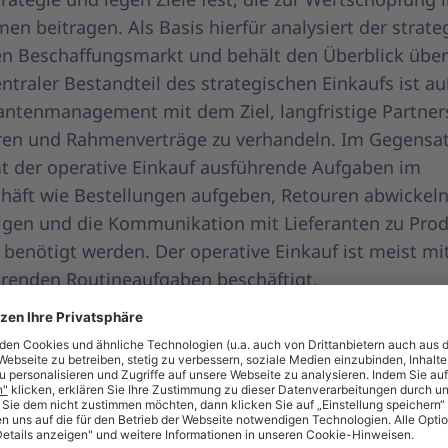
n beitragen. Als Basis hierfür analysiert der strate
en Beschaffungsmarkt und behält den Überblick über
ntraler Bestandteil des strategischen Einkaufs ist 
rantenmanagement mit dem Ziel, langfristige Partner
eren und Rahmenverträge zu verhandeln. Im Gegensa
 der operative Einkauf ausführende Aufgaben im
häft wie Bestellungen aufgeben, Retouren abwickeln
lgen und die Kommunikation mit Lieferanten zu Prod
g benötigt werden. Der operative Einkauf ist meist mi
renden Routineaufgaben beschäftigt.
schied zwischen dem strategischen und dem operati
egt demnach im Zeithorizont und im Fokus. Während
he Einkauf zukunftsorientiert handelt, langfristige
trategien entwickelt und den gesamten Beschaffung
at und optimiert, arbeitet der operative Einkauf kurzf