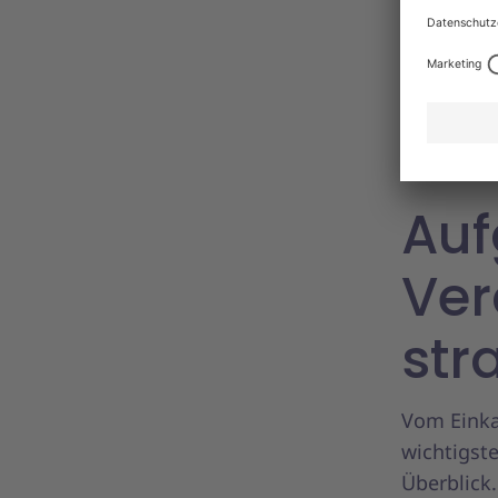
Bestellun
zwischen 
der Besch
Maverick 
Beschaff
Auf
Ver
str
Vom Einka
wichtigst
Überblick