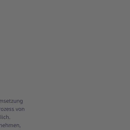
Umsetzung
rozess von
lich.
ernehmen,