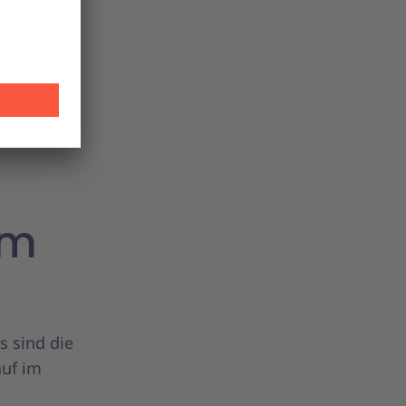
rscheidung
re Formen
 sowie
ter
im
 sind die
auf im