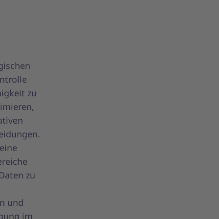
egischen
ntrolle
igkeit zu
nimieren,
ativen
heidungen.
eine
ereiche
Daten zu
en und
rgung im