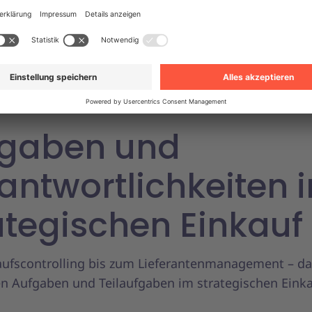
gen ab und sorgt für gefüllte Lager. Neben der Unte
strategischem und operativem Einkauf gibt es weite
affung wie zentral und
dezentral
, direkt und indirekt
Buying
, also die Beschaffung außerhalb standardisier
ungswege.
gaben und
antwortlichkeiten 
ategischen Einkauf
ufscontrolling bis zum Lieferantenmanagement – das
en Aufgaben und Teilaufgaben im strategischen Eink
.