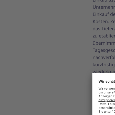
Unternehme
Einkauf d
Kosten. Ze
das Liefe
zu etabli
übernimmt
Tagesgesc
nachverfo
kurzfristi
wiederkeh
Der
Unter
Einkauf
li
strategisc
Einkaufss
im Blick h