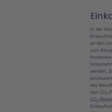
Eink
In der Ver
Einkaufsst
an den Un
zum Beisp
Kostenein
Unternehme
werden. Z
produzier
das Beauf
den CO
-
2
CO
-Repo
2
Einkaufsst