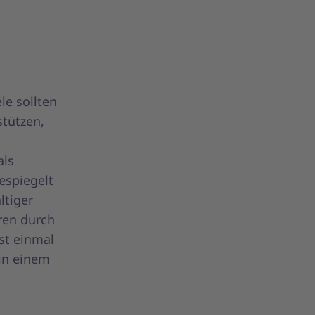
le sollten
stützen,
als
espiegelt
ltiger
ren durch
st einmal
in einem