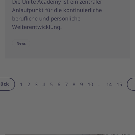
Die Unite Academy ist ein zentraler
Anlaufpunkt für die kontinuierliche
berufliche und persönliche
Weiterentwicklung.
News
rück
1
2
3
4
5
6
7
8
9
10
...
14
15