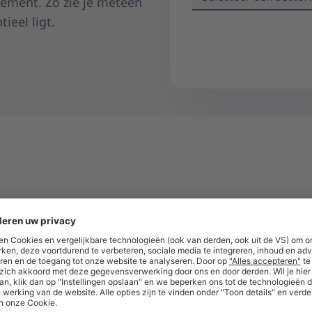
rement. Zo zie je meteen
ieel ligt.
de
Vadis-