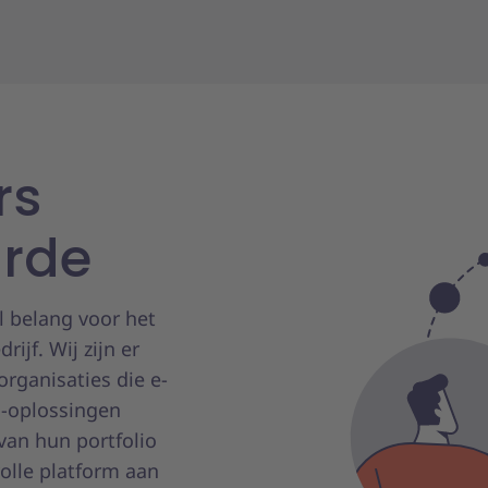
rs
arde
l belang voor het
ijf. Wij zijn er
rganisaties die e-
-oplossingen
van hun portfolio
volle platform aan