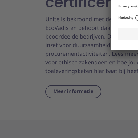
certificerin
Unite is bekroond met de gouden ce
EcoVadis en behoort daarmee tot d
beoordeelde bedrijven. Deze erken
inzet voor duurzaamheid en veran
procurementactiviteiten. Lees meer
voor ethisch zakendoen en hoe jo
toeleveringsketen hier baat bij heef
Meer informatie