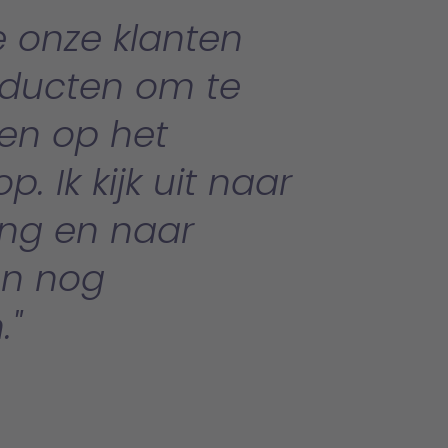
e onze klanten
oducten om te
en op het
. Ik kijk uit naar
ng en naar
en nog
.