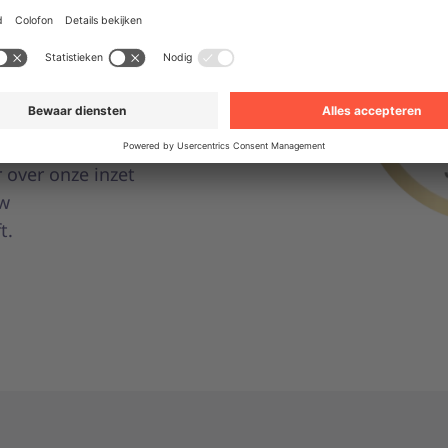
g behaald
rtificering van
e top 5% van best
ning bevestigt onze
twoorde
 over onze inzet
uw
t.