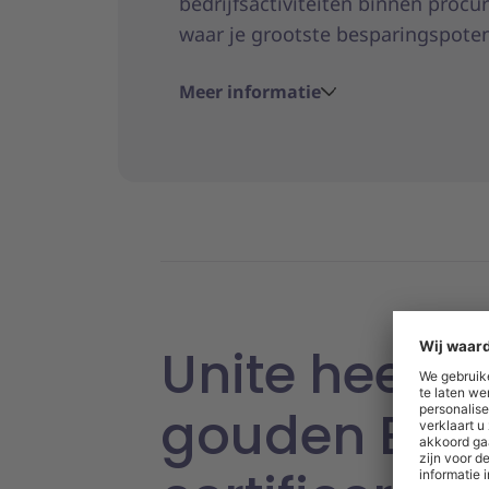
bedrijfsactiviteiten binnen procu
waar je grootste besparingspotent
Meer informatie
Unite heeft 
gouden Eco