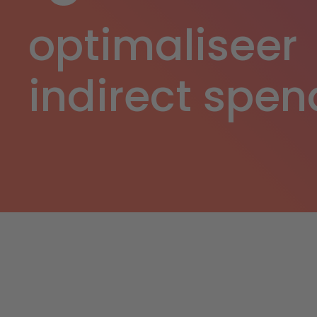
optimaliseer
indirect spen