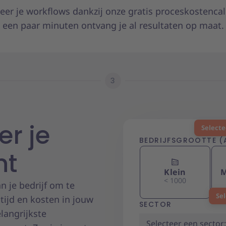
eer je workflows dankzij onze gratis proceskostencalc
een paar minuten ontvang je al resultaten op maat.
3
r je
Selecte
BEDRIJFSGROOTTE (
Selecteer een sector
nt
Klein
M
< 1000
n je bedrijf om te
Sel
tijd en kosten in jouw
SECTOR
langrijkste