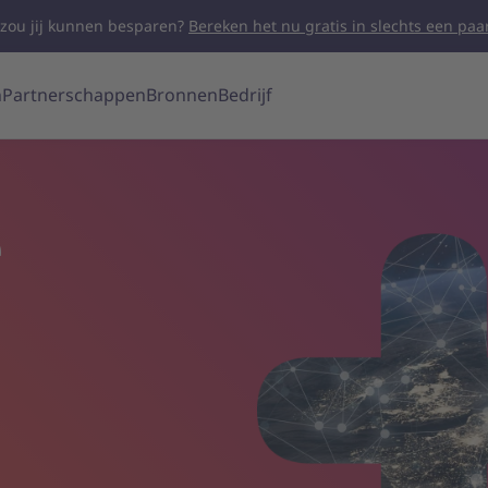
 zou jij kunnen besparen?
Bereken het nu gratis in slechts een paar
n
Partnerschappen
Bronnen
Bedrijf
e