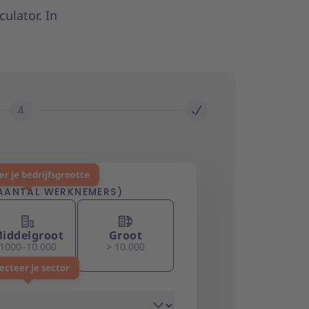
ulator. In
4
er je bedrijfsgrootte
AANTAL WERKNEMERS)
iddelgroot
Groot
1000–10.000
> 10.000
ecteer je sector