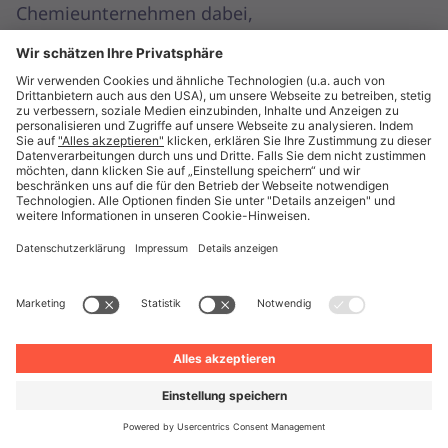
Chemieunternehmen dabei,
Beschaffungsstrategien zu optimieren und
widerstandsfähige Lieferketten zu stärken.
Durch unsere europaweite Präsenz sind wir der
ideale Partner für Unternehmen, die eine
digitale Beschaffungslösung an mehreren
Standorten und in verschiedenen Abteilungen
einführen wollen. Wir bieten sowohl Standard-
als auch Spezialprodukte, um Ihre indirekten
Bedarfe zu decken, und stellen sicher, dass all
unsere Lieferanten geprüft sind. So wissen Sie
immer, dass Sie Ihre Compliance-Vorgaben
einhalten.