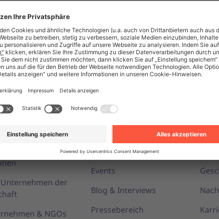
und Produkte
Ressourcen
Unt
öffentliche
Newsroom Übersicht
Über
onen
Events
Gesc
r Unternehmen der
Blog & Interviews
Nach
chaft
Pressebereich
Karri
ternehmen & NGOs