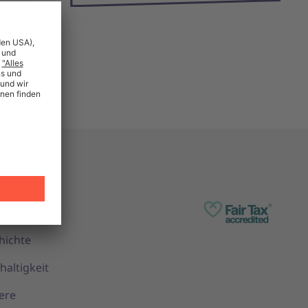
ernehmen
 Unite
hichte
haltigkeit
ere