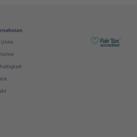
ernehmen
 Unite
hichte
haltigkeit
ere
akt