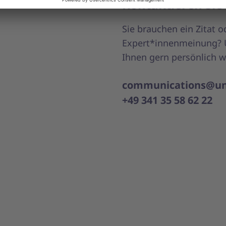
Kontaktieren Sie
Sie brauchen ein Zitat o
Expert*innenmeinung? U
Ihnen gern persönlich we
communications@un
+49 341 35 58 62 22