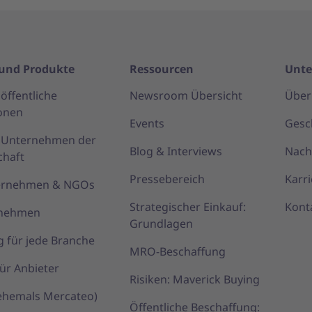
und Produkte
Ressourcen
Unt
öffentliche
Newsroom Übersicht
Über
onen
Events
Gesc
r Unternehmen der
Blog & Interviews
Nach
chaft
Pressebereich
Karri
ternehmen & NGOs
Strategischer Einkauf:
Kont
rnehmen
Grundlagen
g für jede Branche
MRO-Beschaffung
ür Anbieter
Risiken: Maverick Buying
(ehemals Mercateo)
Öffentliche Beschaffung: