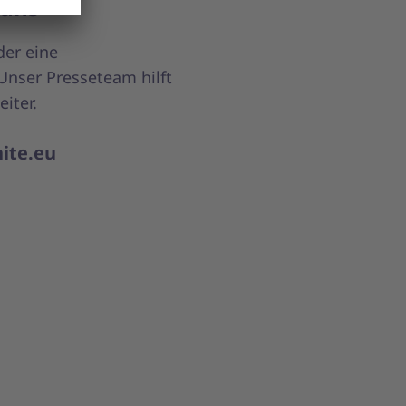
 uns
der eine
nser Presseteam hilft
iter.
ite.eu