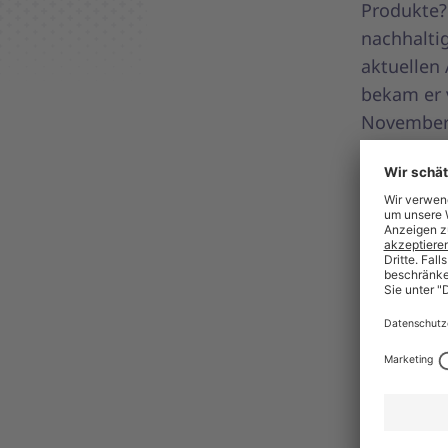
Produkte?
nachhaltig
aktuellen
bekam er 
November 2
Den kompl
www.mtd.