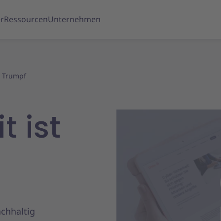
r
Ressourcen
Unternehmen
t Trumpf
t ist
achhaltig