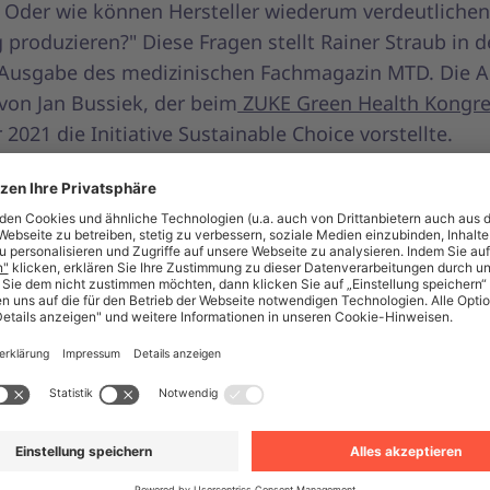
 Oder wie können Hersteller wiederum verdeutlichen,
 produzieren?" Diese Fragen stellt Rainer Straub in d
 Ausgabe des medizinischen Fachmagazin MTD. Die 
von Jan Bussiek, der beim
ZUKE Green Health Kongre
021 die Initiative Sustainable Choice vorstellte.
etten Artikel können Sie hier nachlesen:
de