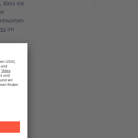
 dass sie
er
Antworten
ss
im