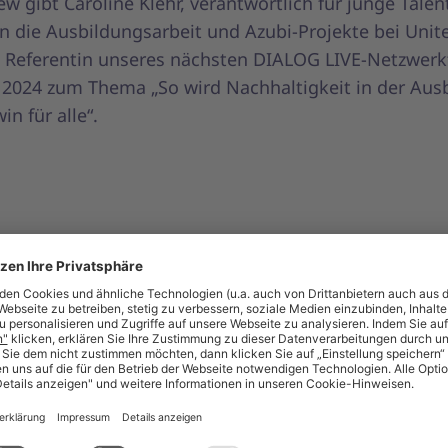
ew gibt Caroline Klehr, verantwortlich für junge Talen
in die Ausbildungsarbeit und Azubi-Projekte bei Unite.
Referentin unseres nächsten DIALOG LIVE-Netzwerk
i 2024 zum Thema „So wird Nachhaltigkeit in der Aus
n für alle“.