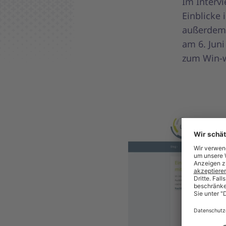
Im Intervi
Einblicke 
außerdem 
am 6. Jun
zum Win-wi