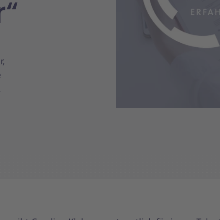
r“
r,
e
.