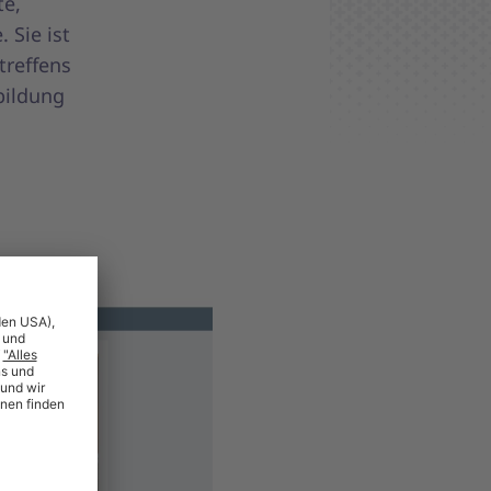
te,
 Sie ist
treffens
bildung