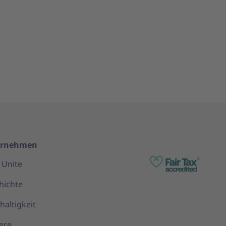
ernehmen
 Unite
hichte
haltigkeit
ere