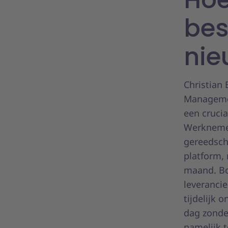
bes
nie
Christian
Managemen
een cruci
Werknemer
gereedsch
platform,
maand. Bo
leverancie
tijdelijk
dag zonde
namelijk 