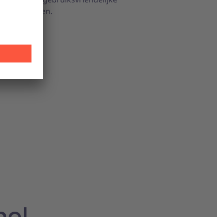
2P-processen.
nel