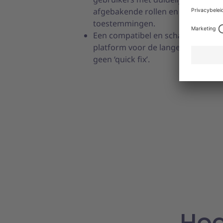
afgebakende rollen en
toestemmingen.
Een compatibel en schaalbaar
platform voor de lange termijn,
geen ‘quick fix’.
Hoe