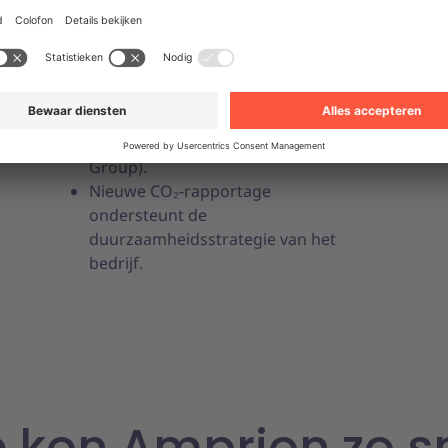
Unite.
P
Compliance in het
procurementproces gewaarborgd.
Soepele overzet van bestelgegevens
naar het centrale SAP HANA-
systeem via 2bits (Henrichsen
Group).
Nieuwe CO₂-rapportage
ondersteunt de
duurzaamheidsstrategie van het
bedrijf.
 kon Amprion zo s