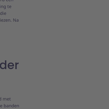
ing te
 die
kiezen. Na
,
der
rd met
je banden