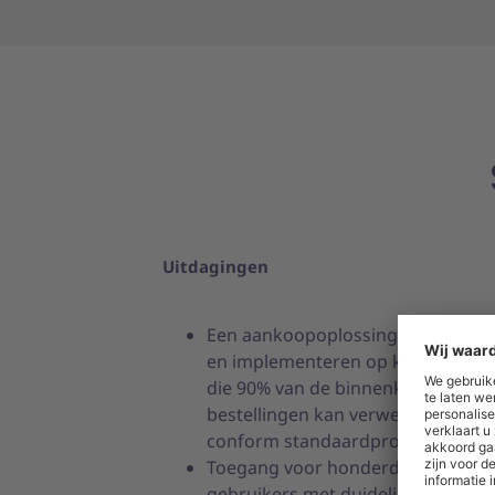
Uitdagingen
Een aankoopoplossing integreren
en implementeren op korte termij
die 90% van de binnenkomende
bestellingen kan verwerken
conform standaardprocessen.
Toegang voor honderden
gebruikers met duidelijk