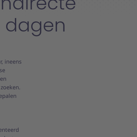
indirecte
8 dagen
r, ineens
tse
een
 zoeken.
bepalen
enteerd