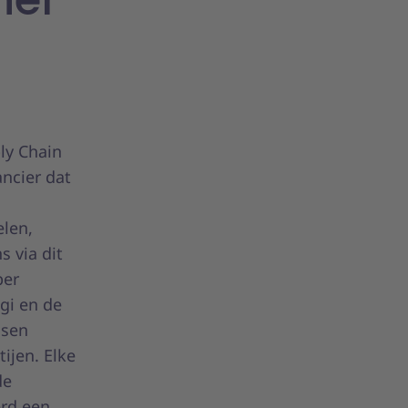
ly Chain
ncier dat
.
elen,
 via dit
per
gi en de
ssen
ijen. Elke
de
erd een