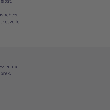
gelost,
usbeheer.
uccesvolle
essen met
sprek.