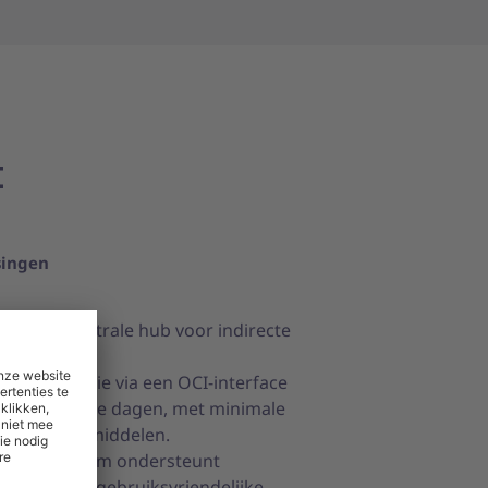
t
singen
nite als centrale hub voor indirecte
ankopen.
mplementatie via een OCI-interface
innen enkele dagen, met minimale
nzet van IT-middelen.
nite platform ondersteunt
fficiënte en gebruiksvriendelijke