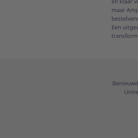
en klaar v
maar Ampr
bestelver
Een uitgev
transform
Benieuwd
Unite