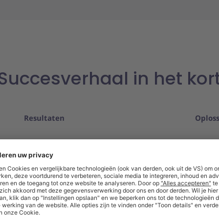
Succesverhaal in het kor
Resultaten
Oplos
Van 50 naar slechts 12 catalogi om
U
n,
te beheren.
a
Toegang tot een groter
I
productaanbod van miljoenen
b
artikelen.
i
Eenvoudig vergelijken van artikelen
U
uit eigen catalogi en het aanbod op
e