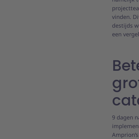
projectte
vinden. Di
destijds w
een vergel
Bet
gro
ca
9 dagen n
implement
Amprion’s