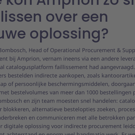
lissen over een
uwe oplossing?
 Bombosch, Head of Operational Procurement & Supp
t bij Amprion, vernam ineens via een andere levera
aal catalogusplatform faillissement had aangevraagd
s bestelden indirecte aankopen, zoals kantoorartik
ap of persoonlijke beschermingsmiddelen, doorgaans
 met bestelvolumes van meer dan 1000 bestellingen 
mbosch en zijn team moesten snel handelen: catalo
r blokkeren, alternatieve bestelopties zoeken, proce
 onderbreken en communiceren met alle betrokken part
r digitale oplossing voor indirecte procurement leid
tot achterstand en enorm veel handmatig werk. Er w