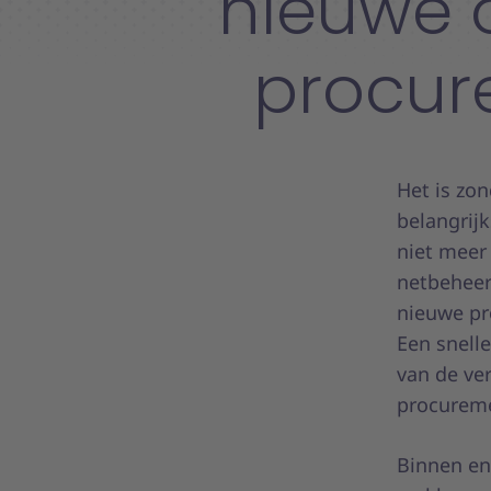
nieuwe o
procur
Het is zon
belangrijk
niet meer 
netbeheer
nieuwe pr
Een snell
van de ver
procureme
Binnen en