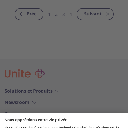
Préc.
Suivant
1
2
3
4
Solutions et Produits
Newsroom
Groupe