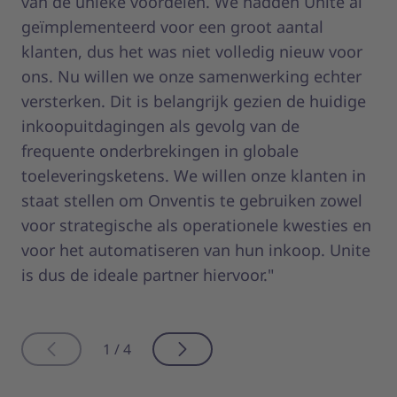
van de unieke voordelen. We hadden Unite al
he
geïmplementeerd voor een groot aantal
hu
klanten, dus het was niet volledig nieuw voor
me
ons. Nu willen we onze samenwerking echter
sa
versterken. Dit is belangrijk gezien de huidige
aa
inkoopuitdagingen als gevolg van de
pr
frequente onderbrekingen in globale
li
toeleveringsketens. We willen onze klanten in
zi
staat stellen om Onventis te gebruiken zowel
op
voor strategische als operationele kwesties en
voor het automatiseren van hun inkoop. Unite
is dus de ideale partner hiervoor."
1 / 4