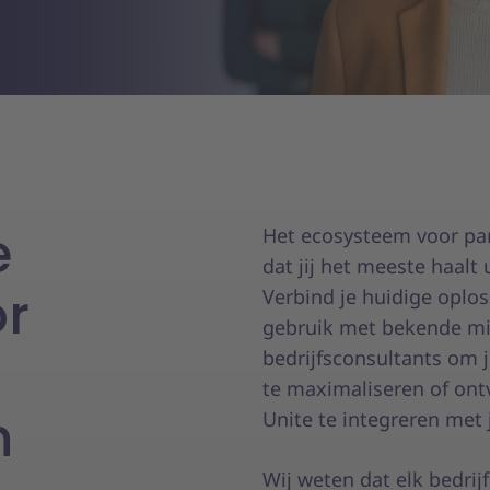
e
Het ecosysteem voor par
dat jij het meeste haal
or
Verbind je huidige oplo
gebruik met bekende m
bedrijfsconsultants om 
te maximaliseren of on
n
Unite te integreren met
Wij weten dat elk bedri