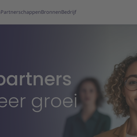
n
Partnerschappen
Bronnen
Bedrijf
partners
eer groei