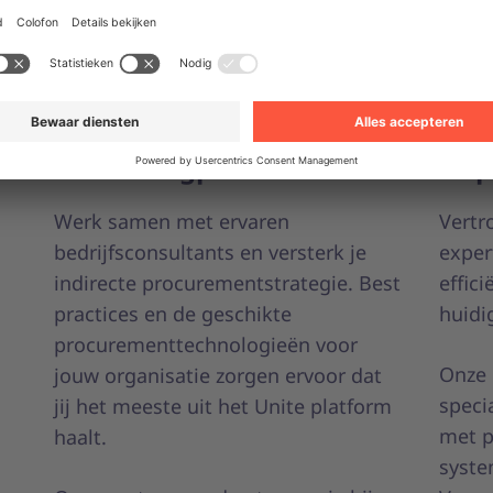
Consultingpartners
Imp
Werk samen met ervaren
Vertr
bedrijfsconsultants en versterk je
exper
indirecte procurementstrategie. Best
effic
practices en de geschikte
huidi
procurementtechnologieën voor
Onze 
jouw organisatie zorgen ervoor dat
speci
jij het meeste uit het Unite platform
met p
haalt.
syste