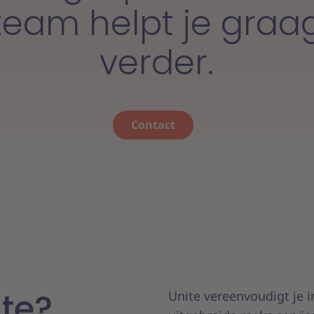
team helpt je graa
verder.
Contact
te?
Unite vereenvoudigt je 