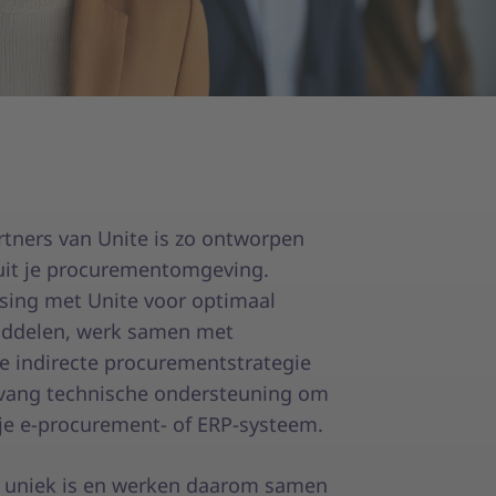
tners van Unite is zo ontworpen
t uit je procurementomgeving.
ssing met Unite voor optimaal
iddelen, werk samen met
je indirecte procurementstrategie
tvang technische ondersteuning om
 je e-procurement- of ERP-systeem.
jf uniek is en werken daarom samen