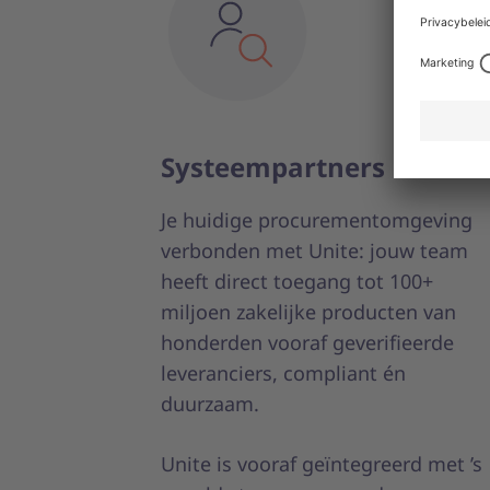
Systeempartners
Je huidige procurementomgeving
verbonden met Unite: jouw team
heeft direct toegang tot 100+
miljoen zakelijke producten van
honderden vooraf geverifieerde
leveranciers, compliant én
duurzaam.
Unite is vooraf geïntegreerd met ’s