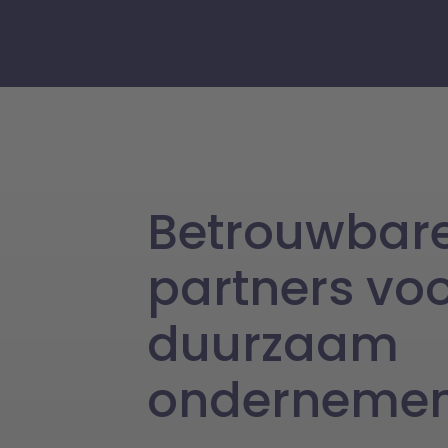
Betrouwbar
partners vo
duurzaam
onderneme