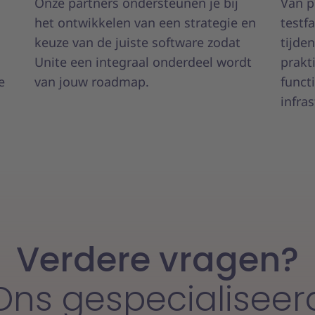
Onze partners ondersteunen je bij
Van p
het ontwikkelen van een strategie en
testf
keuze van de juiste software zodat
tijde
Unite een integraal onderdeel wordt
prakt
e
van jouw roadmap.
funct
infras
Verdere vragen?
Ons gespecialiseer