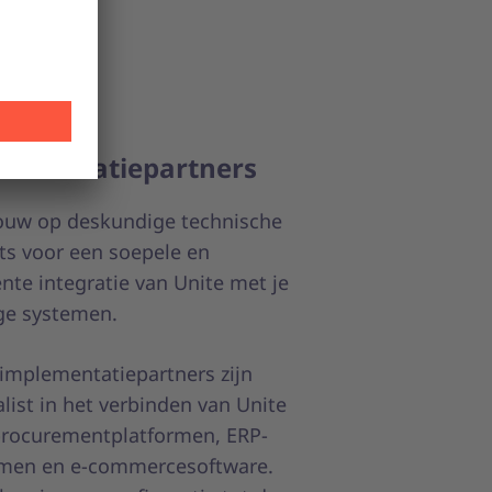
lementatiepartners
ouw op deskundige technische
ts voor een soepele en
iënte integratie van Unite met je
ge systemen.
implementatiepartners zijn
alist in het verbinden van Unite
rocurementplatformen, ERP-
men en e-commercesoftware.