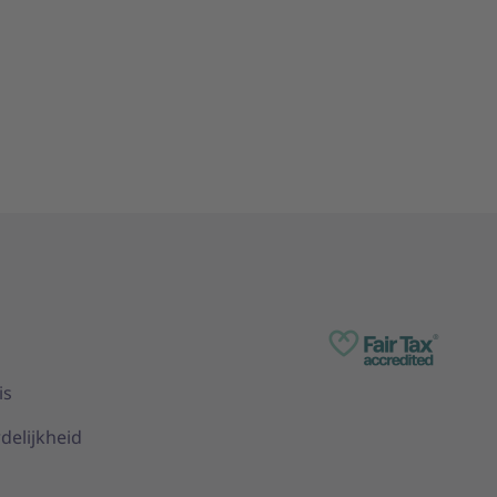
is
delijkheid