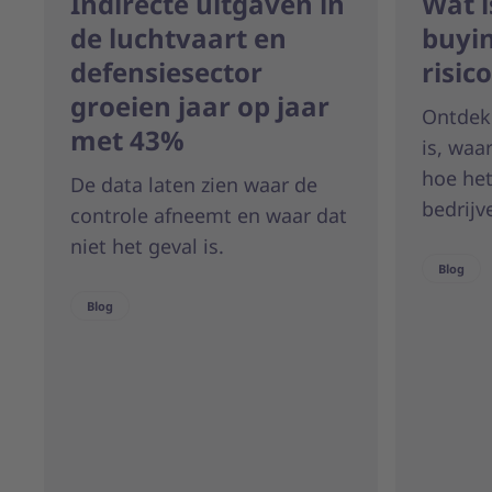
Indirecte uitgaven in
Wat i
de luchtvaart en
buyin
defensiesector
risico
groeien jaar op jaar
Ontdek
met 43%
is, wa
hoe het
De data laten zien waar de
bedrijv
controle afneemt en waar dat
niet het geval is.
Blog
Blog