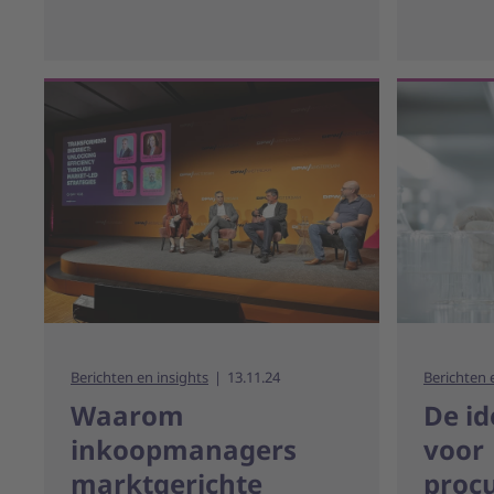
Berichten en insights
13.11.24
Berichten 
Waarom
De id
inkoopmanagers
voor
marktgerichte
proc