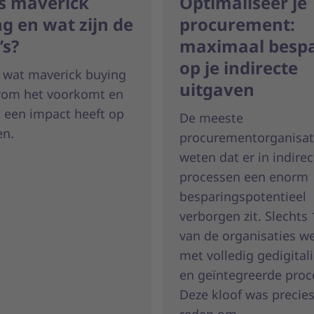
s maverick
Optimaliseer je
g en wat zijn de
procurement:
’s?
maximaal besp
op je indirecte
 wat maverick buying
uitgaven
arom het voorkomt en
 een impact heeft op
De meeste
en.
procurementorganisat
weten dat er in indirec
processen een enorm
besparingspotentieel
verborgen zit. Slechts
van de organisaties w
met volledig gedigital
en geïntegreerde proc
Deze kloof was precie
reden om...