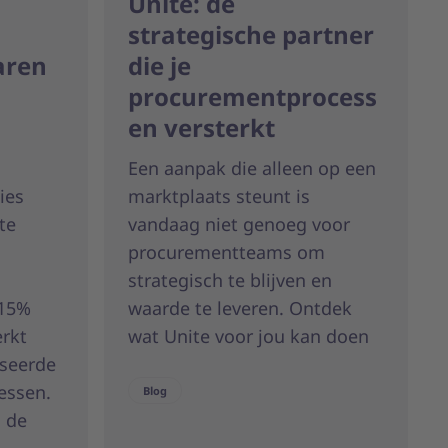
Unite: dé
strategische partner
aren
die je
procurementprocess
en versterkt
Een aanpak die alleen op een
ies
marktplaats steunt is
te
vandaag niet genoeg voor
procurementteams om
strategisch te blijven en
 15%
waarde te leveren. Ontdek
erkt
wat Unite voor jou kan doen
iseerde
essen.
Blog
s de