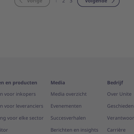
Vorige
Volgende
1
2
3
en en producten
Media
Bedrijf
n voor inkopers
Media overzicht
Over Unite
n voor leveranciers
Evenementen
Geschieden
ng voor elke sector
Succesverhalen
Verantwoor
itor
Berichten en insights
Carrière