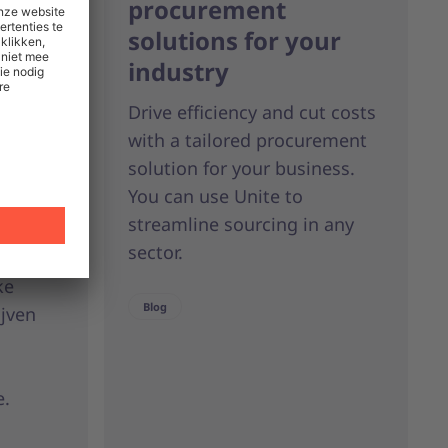
procurement
solutions for your
en
industry
Drive efficiency and cut costs
with a tailored procurement
solution for your business.
enance,
You can use Unite to
’
streamline sourcing in any
 en
sector.
ke
Blog
ijven
e.