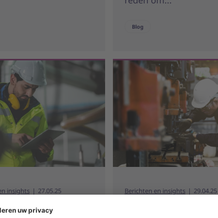
Blog
en insights
27.05.25
Berichten en insights
29.04.25
me PBM voor
MRO procureme