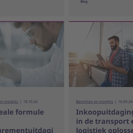
Blog
en insights
18.10.24
Berichten en insights
16.09.24
eale formule
Inkoopuitdagin
in de transport 
urementuitdagi
logistiek oploss