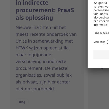
in indirecte
meer
procurement: PraaS
arbei
als oplossing
Ontdek 
procure
Nieuwe inzichten uit het
besche
meest recente onderzoek van
risico’
Unite in samenwerking met
bespaar
HTWK wijzen op een stille
compli
maar ingrijpende
verschuiving in indirecte
procurement. De meeste
Blog
organisaties, zowel publiek
als privaat, zijn hier echter
niet op voorbereid.
Blog