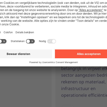
bespaar kosten,
dsveiligheid
verkort
doorlooptijden 
hoe efficiënte
verhoog de
ment van persoonlijke
efficiëntie
rmingsmiddelen
s beperkt, kosten
MRO staat voor ‘Maint
t en je team veilig én
Repair and Operations
ant houdt.
(onderhoud, reparatie
bedrijfsvoering) en is
belangrijk in vrijwel el
sector aangezien bedr
rekenen op materiaal,
infrastructuur en
operationele efficiënti