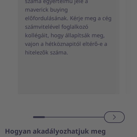
száma egyértelmű jele a
a
maverick buying
f
előfordulásának. Kérje meg a cég
m
számvitelével foglalkozó
m
kollégáit, hogy állapítsák meg,
r
vajon a hétköznapitól eltérő-e a
b
hitelezők száma.
a
m
s
Hogyan akadályozhatjuk meg