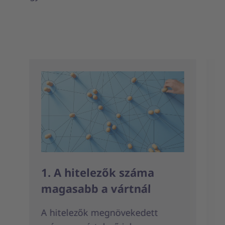
1. A hitelezők száma
2
magasabb a vártnál
b
A hitelezők megnövekedett
H