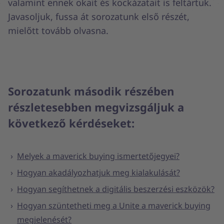
valamint ennek okait és kockázatait is feltártuk.
Javasoljuk, fussa át sorozatunk első részét,
mielőtt tovább olvasna.
Sorozatunk második részében
részletesebben megvizsgáljuk a
következő kérdéseket:
Melyek a maverick buying ismertetőjegyei?
Hogyan akadályozhatjuk meg kialakulását?
Hogyan segíthetnek a digitális beszerzési eszközök?
Hogyan szüntetheti meg a Unite a maverick buying
megjelenését?