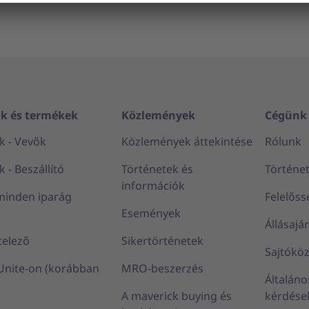
k és termékek
Közlemények
Cégünk
 - Vevők
Közlemények áttekintése
Rólunk
- Beszállító
Történetek és
Történe
információk
minden iparág
Felelőss
Események
Állásajá
telező
Sikertörténetek
Sajtókö
 Unite-on (korábban
MRO-beszerzés
Általáno
A maverick buying és
kérdése