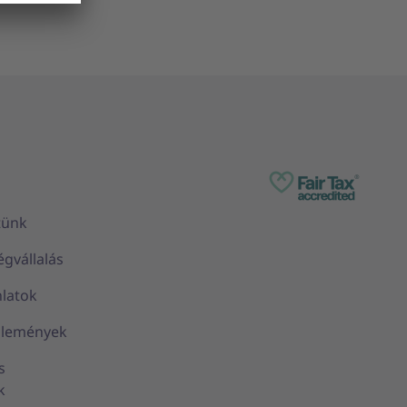
tünk
égvállalás
nlatok
zlemények
s
k