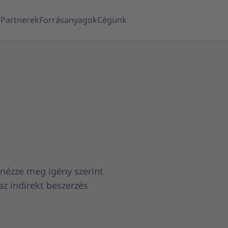
k
Partnerek
Forrásanyagok
Cégünk
nézze meg igény szerint
az indirekt beszerzés