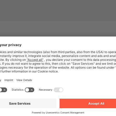
K
Vissza
Tovább