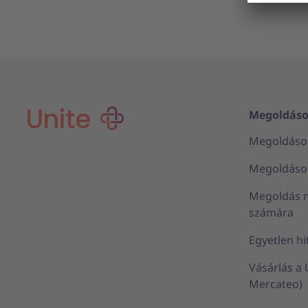
Megoldáso
Megoldások
Megoldások 
Megoldás 
számára
Egyetlen hi
Vásárlás a
Mercateo)