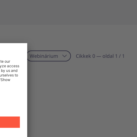
ategóriák:
Webinárium
Cikkek 0 — oldal 1 / 1