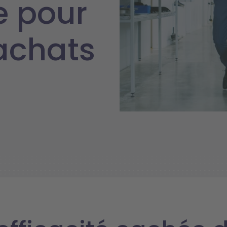
e pour
 achats