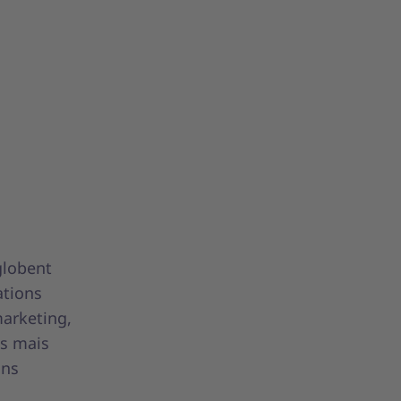
globent
ations
marketing,
es mais
ans