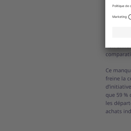
entr
Dans les 
applique 
traduit pa
non unifo
comparati
Ce manque
freine la 
d’initiati
que 59 % 
les départ
achats ind