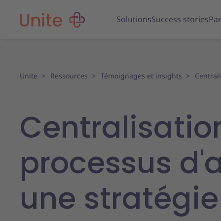
Solutions
Success stories
Par
Unite
Ressources
Témoignages et insights
Central
Centralisatio
processus d'a
une stratégie