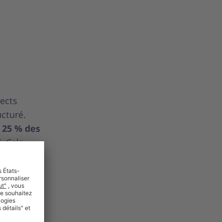
rects
cturé.
à 25 % des
i
. Cela