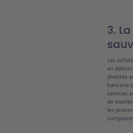
3. L
sau
Les achat
en dehors 
directes 
bancaire s
services a
de manièr
les proce
complexes