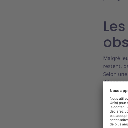
Les
obs
Malgré leu
restent, 
Selon un
dépenses 
révèle une
directions
1. U