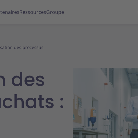
tenaires
Ressources
Groupe
isation des processus
n des
chats :