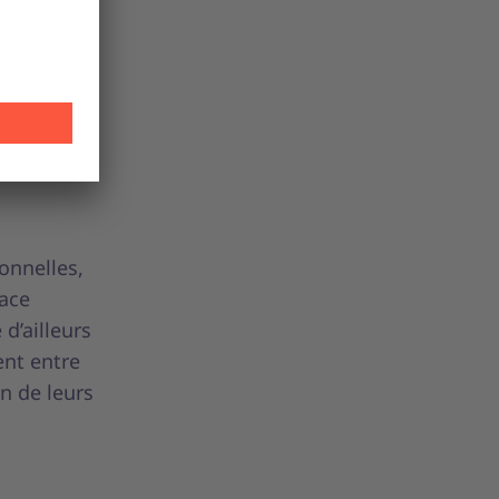
partement
versité se
idation
onnelles,
lace
 d’ailleurs
ent entre
n de leurs