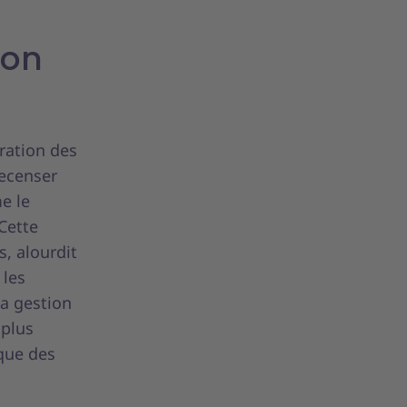
ion
ération des
recenser
e le
Cette
, alourdit
 les
la gestion
 plus
ique des