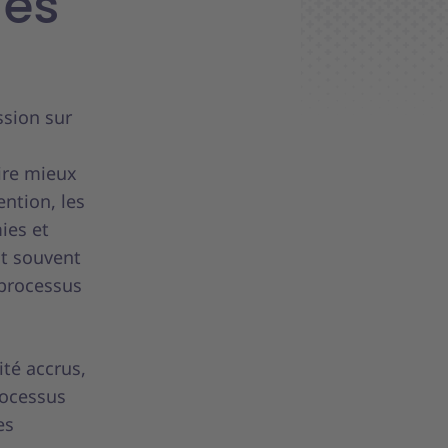
des
sion sur
aire mieux
ention, les
ies et
st souvent
 processus
té accrus,
processus
es