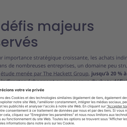
 défis majeurs
ervés
r importance stratégique croissante, les achats indi
dans de nombreuses entreprises, un domaine peu stru
e
étude menée par The Hackett Group
,
jusqu’à 20 % 
indirectes échappent au processus d’achats défin
 fragilité structurelle qui mérite toute l’attention des
 achats.
ne disparité des pratiques