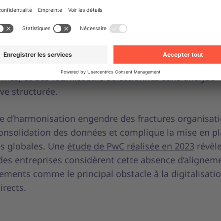
e entités
entreprises multisites ou internationales, chaque dé
ses propres méthodes de gestion des achats. Cette di
r des formulaires de demande variés, des flux de val
rmes, et des fournisseurs sélectionnés sans analyse
ve structurée.
 d’harmonisation engendre des fractures organisati
consolidation des données et complique la mise en p
ves globales. Une
étude de PwC réalisée en 2023
révèle
des entreprises considèrent cette absence d’alignem
ements comme le principal obstacle à la digitalisatio
irects.