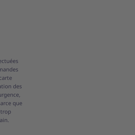
ectuées
ommandes
carte
ation des
’urgence,
parce que
 trop
rain.