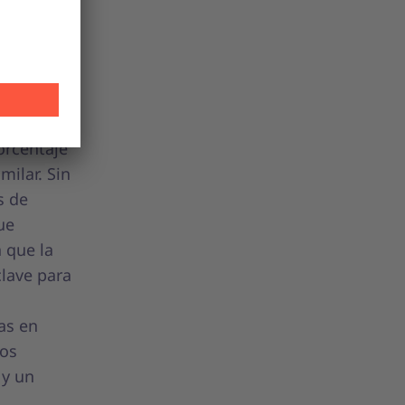
ra muchas
 suele
ca. En
ntado o
orcentaje
ilar. Sin
s de
ue
 que la
clave para
as en
los
 y un