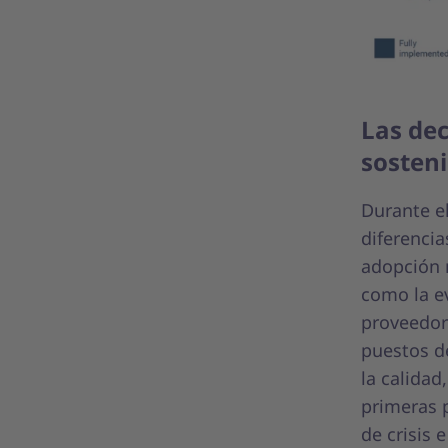
Las de
sosteni
Durante e
diferencia
adopción r
como la ev
proveedore
puestos de
la calidad
primeras p
de crisis 