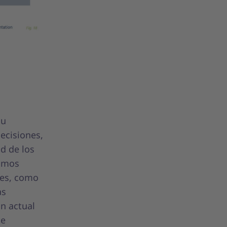
s
su
ecisiones,
ad de los
timos
ales, como
as
ón actual
te