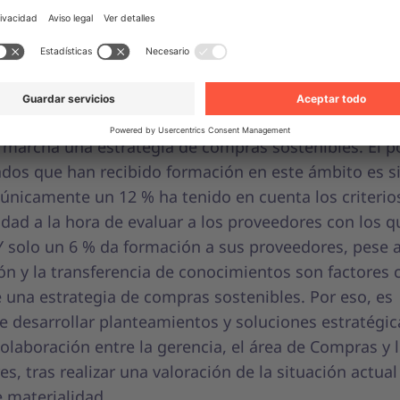
bilidad y el comportamiento real
ibilidad sigue siendo un concepto muy abstracto pa
y organizaciones. A los responsables de Compras les
ifícil abordar los cambios necesarios de forma holísti
 tercio de los participantes en el estudio han impla
 marcha una estrategia de compras sostenibles. El p
dos que han recibido formación en este ámbito es sim
únicamente un 12 % ha tenido en cuenta los criterio
idad a la hora de evaluar a los proveedores con los q
Y solo un 6 % da formación a sus proveedores, pese a
n y la transferencia de conocimientos son factores 
e una estrategia de compras sostenibles. Por eso, es
e desarrollar planteamientos y soluciones estratégic
olaboración entre la gerencia, el área de Compras y 
s, tras realizar una valoración de la situación actual
e materialidad.