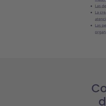
Las d
La cre
atenc
Las pe
organ
Co
d