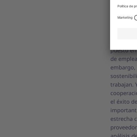
sosteni
La sosten
empresas 
resultar d
torno a un
puesto en
de emplea
embargo, 
sostenibil
trabajan. 
cooperació
el éxito d
important
estrecha c
proveedore
análisis d