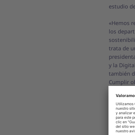
estudio de
«Hemos re
los depar
sostenibil
trata de 
presidenta
y la Digit
también d
Cumplir ob
de paradig
de los pr
Contrad