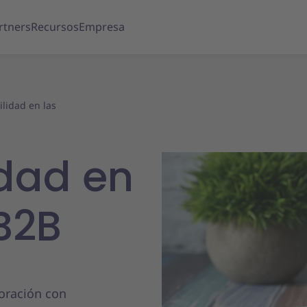
rtners
Recursos
Empresa
ilidad en las
idad en
B2B
boración con