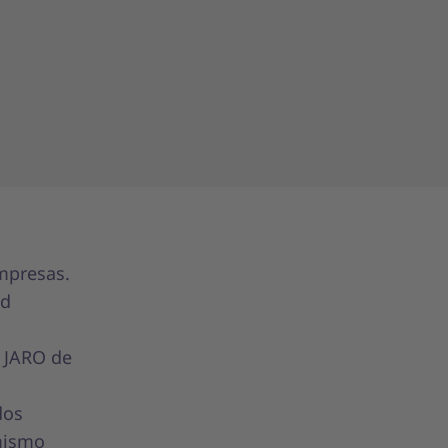
mpresas.
nd
o JARO de
dos
 mismo