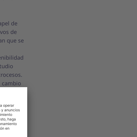
apel de
ivos de
ran que se
enibilidad
studio
trocesos.
el cambio
ormar parte
ria de