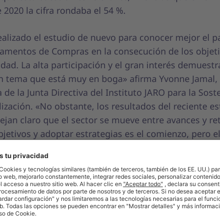
 2020 la cifra rondaba el 54 %.
alizado el estudio de nuevo para conocer mejor el p
tamentos de Compras en la consecución de los objet
idad. La alta participación y el gran interés demuest
un tema que está muy en boga» afirma Yvonne Jamal,
 de la Junta Directiva del Instituto JARO para la Sost
alización. «No obstante, los resultados del reciente e
ejan claro que el sector se mueve entre avances y re
jetivos y adoptar estrategias es el comienzo, pero 
ma solo será evidente si la sostenibilidad entra a f
ocesos de compra».
icción entre las aspiraciones en mate