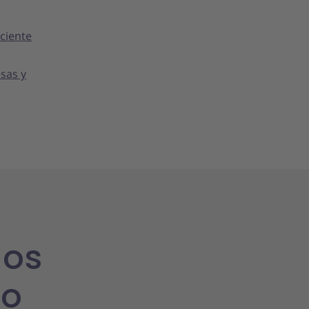
ciente
esas y
dos
to