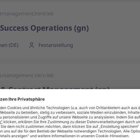
ektmanagement,Vertrieb
Success Operations (gn)
hen (DE)
Festanstellung
ektmanagement,Vertrieb
 & Contract Management (gn)
ung