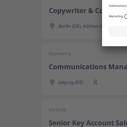
Copywriter & Content
Berlin (DE), Köthen (DE), Leipzig
Marketing
Communications Manag
Leipzig (DE)
Vertrieb
Senior Key Account Sal