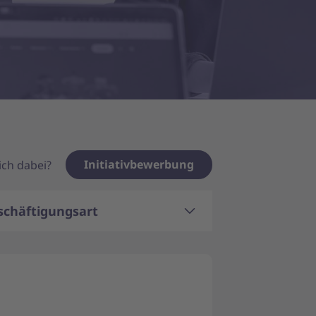
Initiativbewerbung
dich dabei?
schäftigungsart