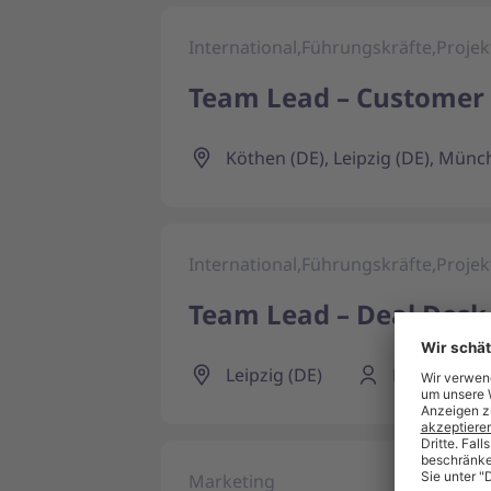
International,Führungskräfte,Proj
Team Lead – Customer 
Köthen (DE), Leipzig (DE), Münc
International,Führungskräfte,Proj
Team Lead – Deal Desk
Leipzig (DE)
Festanstell
Marketing