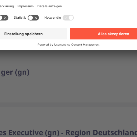
 Manager – Customer Engagement & S
 (DE)... + 3 weitere Standorte
Festanstellung
er (gn)
es Executive (gn) - Region Deutschlan