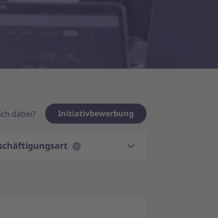
Initiativbewerbung
dich dabei?
schäftigungsart
1