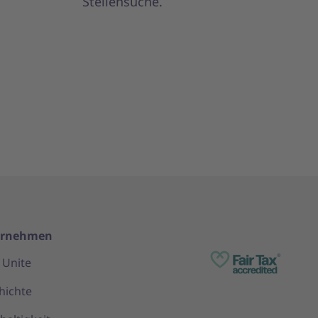
Stellensuche.
ernehmen
 Unite
hichte