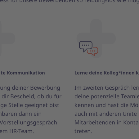
ess für unsere Bewerbenden so reibungslos wie mög
nte Kommunikation
Lerne deine Kolleg*innen 
fung deiner Bewerbung
Im zweiten Gespräch ler
 dir Bescheid, ob du für
deine potenzielle Teaml
ige Stelle geeignet bist
kennen und hast die Mög
nbaren dann ein
auch mit anderen Unite
s Vorstellungsgespräch
Mitarbeitenden in Konta
rem HR-Team.
treten.