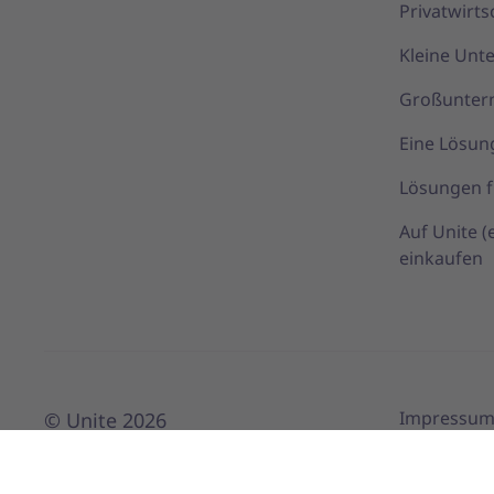
Privatwirts
Kleine Un
Großunte
Eine Lösun
Lösungen f
Auf Unite 
einkaufen
Impressu
© Unite 2026