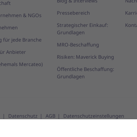
Blog & Interviews
Nach
chaft
Pressebereich
Karri
ternehmen & NGOs
Strategischer Einkauf:
Kont
rnehmen
Grundlagen
g für jede Branche
MRO-Beschaffung
ür Anbieter
Risiken: Maverick Buying
(ehemals Mercateo)
Öffentliche Beschaffung:
Grundlagen
m
Datenschutz
AGB
Datenschutzeinstellungen