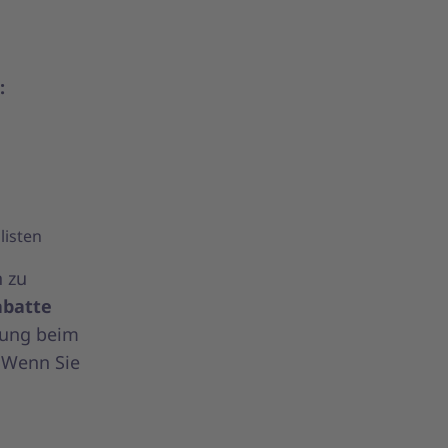
:
listen
n zu
abatte
tzung beim
 Wenn Sie