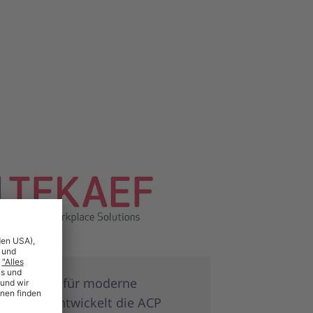
nzzentrum für moderne
lösungen entwickelt die ACP