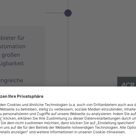
bieter für
Automation
m großen
ügbarkeit
angreiche
Als Kompete
Arbeitsplatz