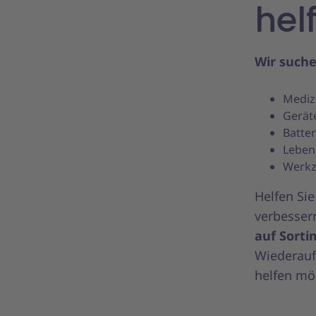
hel
Wir suche
Mediz
Gerät
Batte
Leben
Werkz
Helfen Si
verbesser
auf Sort
Wiederauf
helfen möc