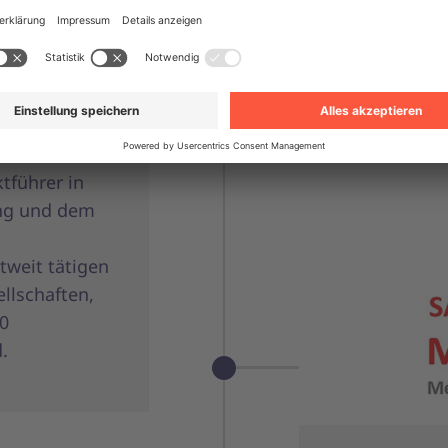
TEKAEF GmbH
in den Kernbe
ECM, E-Procu
tführer in
ung und dem
tweit tätigen
llschaften,
00
.