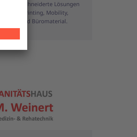
 maßgeschneiderte Lösungen
reichen Printing, Mobility,
rement und Büromaterial.