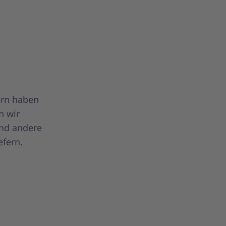
ern haben
n wir
und andere
efern.