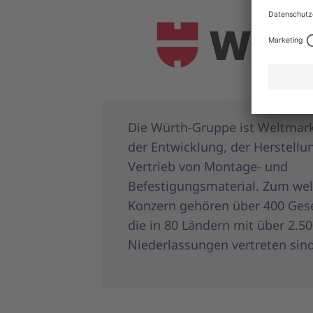
Die Würth-Gruppe ist Weltmark
der Entwicklung, der Herstell
Vertrieb von Montage- und
Befestigungsmaterial. Zum wel
Konzern gehören über 400 Gese
die in 80 Ländern mit über 2.5
Niederlassungen vertreten sind