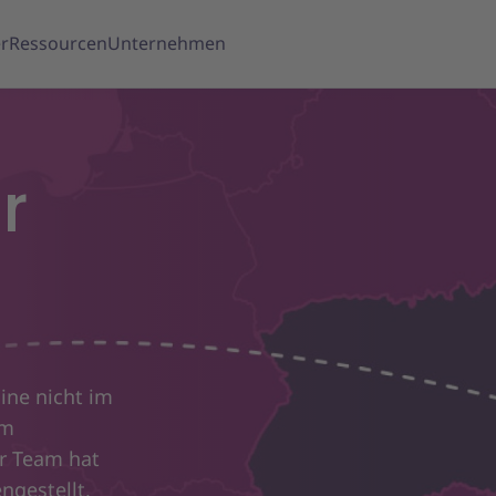
r
Ressourcen
Unternehmen
r
ine nicht im
om
er Team hat
ngestellt,