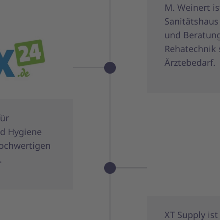
M. Weinert is
Sanitätshaus
und Beratung
Rehatechnik 
Ärztebedarf.
für
nd Hygiene
hochwertigen
.
XT Supply ist