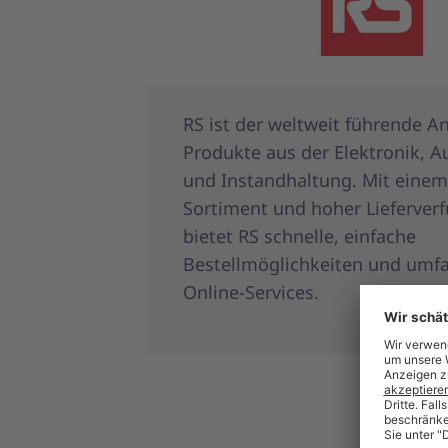
RS ist der weltweit führende An
Produkte aus der Elektronik, 
und Instandhaltung. Mit eine
Sortiment und hoher Lieferverf
bietet RS schnelle, einfache
Bestellmöglichkeiten und umf
Online-Services.