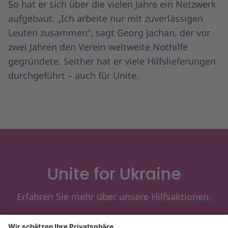
So hat er sich über die vielen Jahre ein Netzwerk
aufgebaut. „Ich arbeite nur mit zuverlässigen
Leuten zusammen“, sagt Georg Jachan, der vor
zwei Jahren den Verein weltweite Nothilfe
gegründete. Seither hat er viele Hilfslieferungen
durchgeführt – auch für Unite.
Unite for Ukraine
Erfahren Sie mehr über unsere Hilfsaktionen.