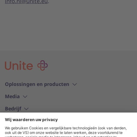
info.nl@unite.eu
.
Oplossingen en producten
Media
Bedrijf