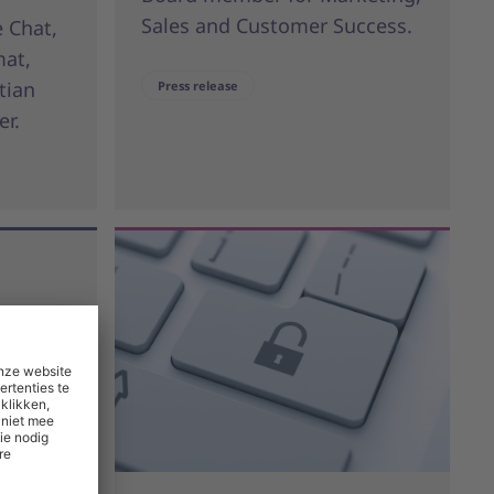
Sales and Customer Success.
e Chat,
mat,
tian
Press release
r.
esvol
f
Het B2B-
le
erhoogt
 een