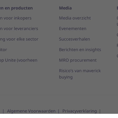
en en producten
Media
n voor inkopers
Media overzicht
n voor leveranciers
Evenementen
ng voor elke sector
Succesverhalen
itor
Berichten en insights
p Unite (voorheen
MRO procurement
Risico’s van maverick
buying
m
Algemene Voorwaarden
Privacyverklaring
tellingen