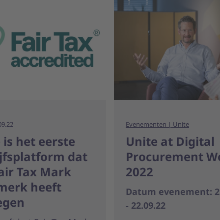
09.22
Evenementen | Unite
 is het eerste
Unite at Digital
jfsplatform dat
Procurement W
air Tax Mark
2022
merk heeft
Datum evenement: 21
egen
- 22.09.22