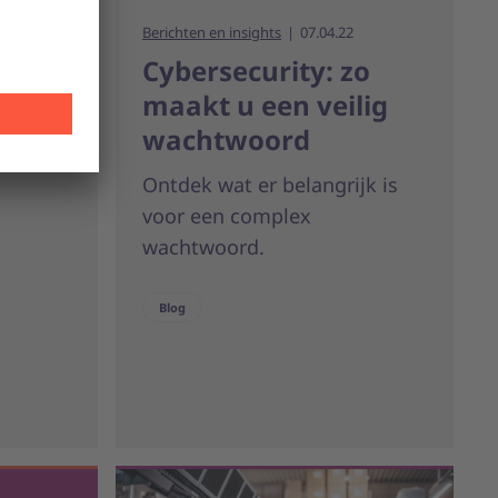
Berichten en insights
07.04.22
Cybersecurity: zo
maakt u een veilig
wachtwoord
Ontdek wat er belangrijk is
voor een complex
wachtwoord.
Blog