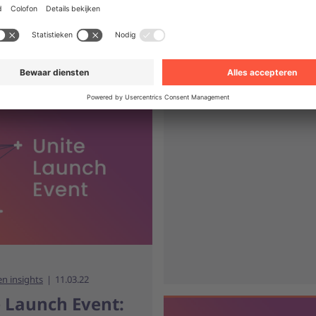
rlijke markt.
veranderlijke markt.
en insights
11.03.22
 Launch Event: