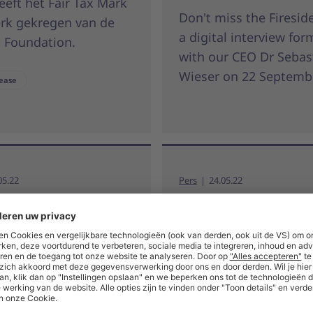
eeft het Fair Tax Mark
Don't miss the Firesid
rk gekregen van de
a digital interview for
x Foundation.
with our CEO Dr Sebas
Wieser on 22 Septembe
lease
05.22
Pers
24.05.22
 sluit succesvol
Unite sluit succ
aar 2021 af
boekjaar 2021 a
, 24 mei 2022: Het B2B-
Leipzig, 24 mei 2022: 
m zet succesvolle
Platform zet succesvol
end voort en verhoogt
groeitrend voort en v
w inkomsten in een
opnieuw inkomsten in