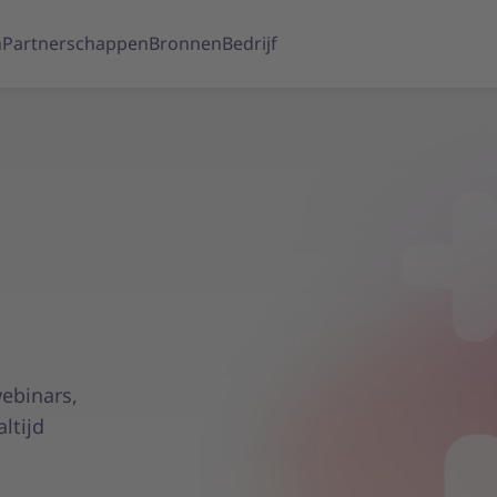
n
Partnerschappen
Bronnen
Bedrijf
webinars,
ltijd