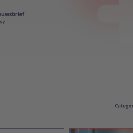
euwsbrief
er
Categor