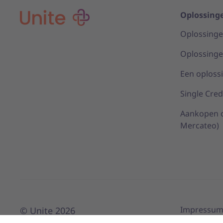
Oplossing
Oplossinge
Oplossinge
Een oplossi
Single Cred
Aankopen o
Mercateo)
Impressu
© Unite 2026
Privacy-ins