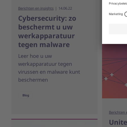
verande
Berichten en insights
14.06.22
Cybersecurity: zo
beschermt u uw
werkapparatuur
tegen malware
Leer hoe u uw
werkapparatuur tegen
virussen en malware kunt
beschermen
Blog
Berichten 
Unite