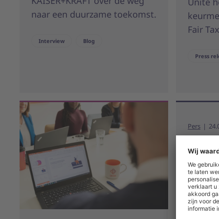
KAISER+KRAFT over de weg
Unite h
naar een duurzame toekomst.
keurme
Fair Ta
Interview
Blog
Press re
Pers
24.
Unite
boekj
Leipzig
Platfor
groeitr
opnieu