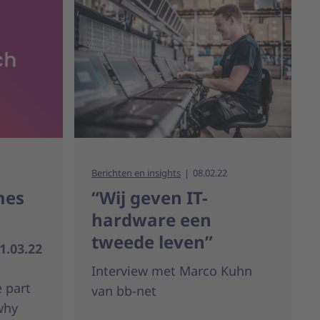
Berichten en insights
08.02.22
mes
“Wij geven IT-
hardware een
tweede leven”
.03.22
Interview met Marco Kuhn
 part
van bb-net
why