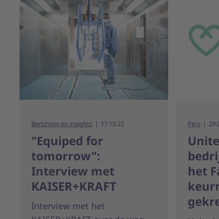
Berichten en insights
17.10.22
Pers
29.
"Equiped for
Unite
tomorrow":
bedri
Interview met
het F
KAISER+KRAFT
keur
gekr
Interview met het