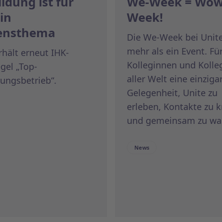
ldung ist für
We-Week = Wo
in
Week!
ensthema
Die We-Week bei Unite 
mehr als ein Event. Fü
rhält erneut IHK-
Kolleginnen und Kolle
gel „Top-
aller Welt eine einziga
ungsbetrieb“.
Gelegenheit, Unite zu
erleben, Kontakte zu 
und gemeinsam zu wa
News