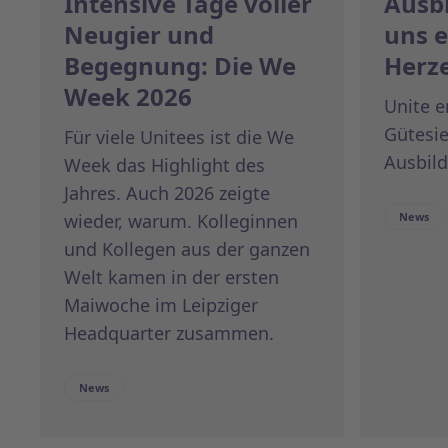
Intensive Tage voller
Ausbi
Neugier und
uns e
Begegnung: Die We
Herz
Week 2026
Unite e
Gütesie
Für viele Unitees ist die We
Ausbild
Week das Highlight des
Jahres. Auch 2026 zeigte
wieder, warum. Kolleginnen
News
und Kollegen aus der ganzen
Welt kamen in der ersten
Maiwoche im Leipziger
Headquarter zusammen.
News