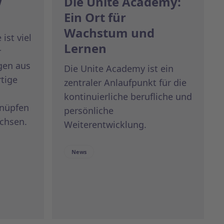
w
Die Unite Academy:
Ein Ort für
Wachstum und
ist viel
Lernen
r
gen aus
Die Unite Academy ist ein
rtige
zentraler Anlaufpunkt für die
kontinuierliche berufliche und
knüpfen
persönliche
chsen.
Weiterentwicklung.
News