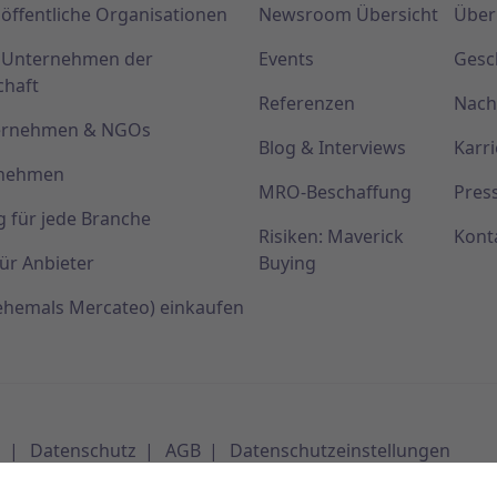
 öffentliche Organisationen
Newsroom Übersicht
Über
r Unternehmen der
Events
Gesc
chaft
Referenzen
Nach
ternehmen & NGOs
Blog & Interviews
Karri
rnehmen
MRO-Beschaffung
Pres
g für jede Branche
Risiken: Maverick
Kont
ür Anbieter
Buying
(ehemals Mercateo) einkaufen
m
Datenschutz
AGB
Datenschutzeinstellungen