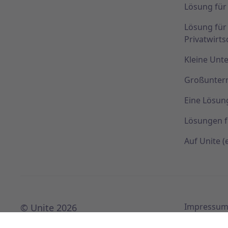
Lösung für
Lösung fü
Privatwirts
Kleine Un
Großunte
Eine Lösun
Lösungen f
Auf Unite 
Impressu
© Unite 2026