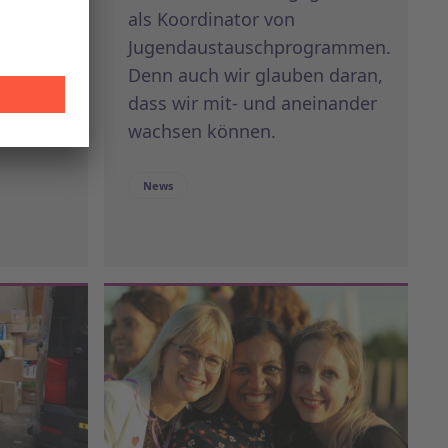
als Koordinator von
res
Jugendaustauschprogrammen.
Denn auch wir glauben daran,
dass wir mit- und aneinander
wachsen können.
News