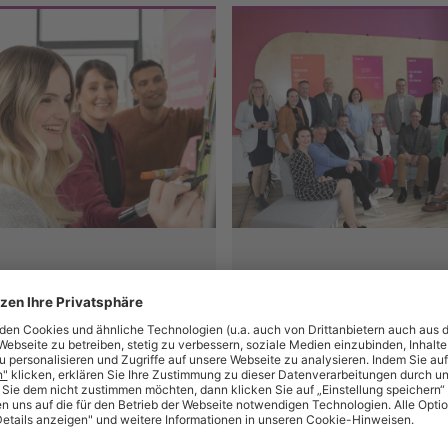
erviews
18.06.24
Blog & Interviews
07.05.24
 schließt sich
Happy Birthday
cience Based
Unite Standort
ts Initiative an
Köthen
opäisches
In diesem Jahr feiern w
ehmen mit zwölf
besonderes Jubiläum: 