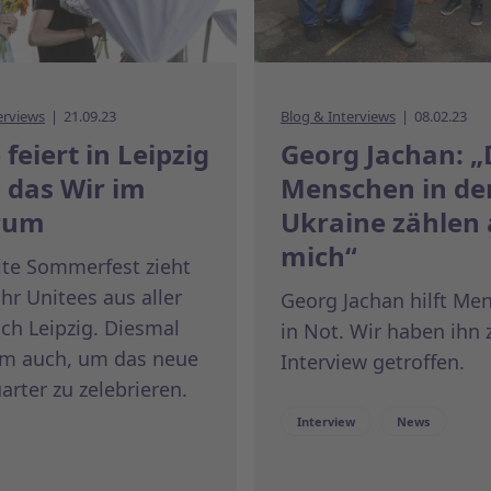
erviews
21.09.23
Blog & Interviews
08.02.23
 feiert in Leipzig
Georg Jachan: „
 das Wir im
Menschen in de
rum
Ukraine zählen 
mich“
ite Sommerfest zieht
ahr Unitees aus aller
Georg Jachan hilft Me
ch Leipzig. Diesmal
in Not. Wir haben ihn
em auch, um das neue
Interview getroffen.
rter zu zelebrieren.
Interview
News