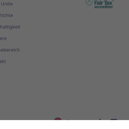
 Unite
hichte
haltigkeit
ere
sebereich
akt
Deutsch