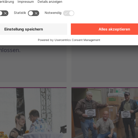
ten haben wir unser
jährige Bestehen unse
ment für
Standorts Köthen.
chutzmaßnahmen
kt und uns der Science
News
argets Initiative (SBTi)
hlossen.