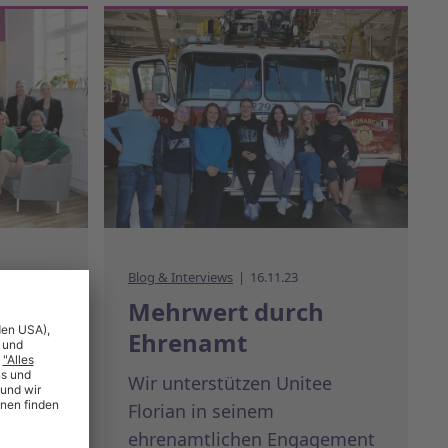
Blog & Interviews
16.11.23
,
Mehrwert durch
Ehrenamt
Wir unterstützen Unitee
Florian in seinem
ir ein
ehrenamtlichen Engagement
Das 20-