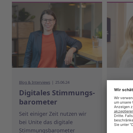
Blog & Interviews
25.06.24
Blog & Int
Digitales Stimmungs­
Unite
barometer
der S
Targe
Seit einiger Zeit nutzen wir
bei Unite das digitale
Als eur
Stimmungsbarometer
Untern