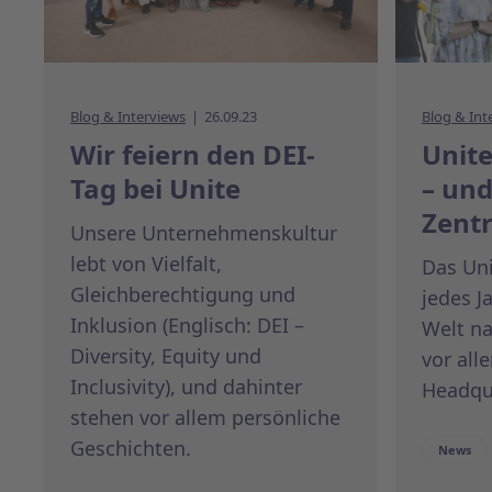
Blog & Interviews
26.09.23
Blog & Int
Wir feiern den DEI-
Unite
Tag bei Unite
– und
Zent
Unsere Unternehmenskultur
lebt von Vielfalt,
Das Un
Gleichberechtigung und
jedes J
Inklusion (Englisch: DEI –
Welt na
Diversity, Equity und
vor all
Inclusivity), und dahinter
Headqua
stehen vor allem persönliche
Geschichten.
News