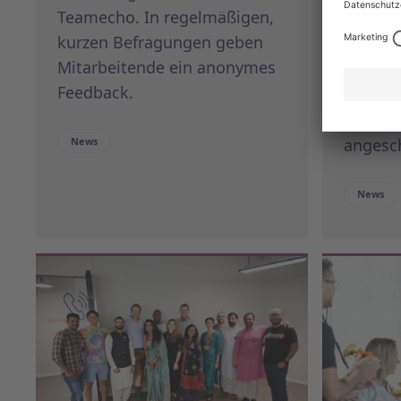
Teamecho. In regelmäßigen,
Standor
kurzen Befragungen geben
Engage
Mitarbeitende ein anonymes
Klimas
Feedback.
verstär
Based T
News
angesc
News