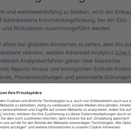
nt und wettbewerbsfähig zu bleiben, setzt der Einka
f datenbasierte Entscheidungsfindung, bei der ESG-,
 und Risikodaten zusammengeführt werden.
r allem bei globalen Konzernen zu sehen, aber bis zu
ndsebene relevant, werden Advanced Analytics (
Line 
iebenen Analyseverfahren gehen über klassische
ende Reports hinaus und ermöglichen Echtzeit-Einblic
ände, Preisentwicklungen und potenzielle Störungen.
zen Nachfrageprognosen, Produktionsplanung und
enbewertung und helfen Einkäufern dabei, datenbasie
ungen vorausschauend zu treffen.
liche Intelligenz (KI) im