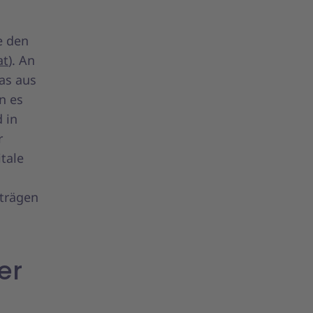
e den
at
). An
as aus
n es
 in
r
tale
rträgen
er