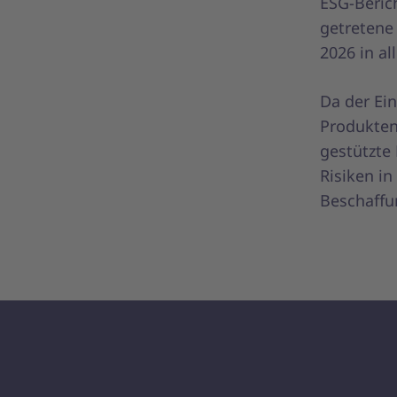
ESG-Berich
getretene
2026 in al
Da der Ein
Produktent
gestützte
Risiken i
Beschaffu