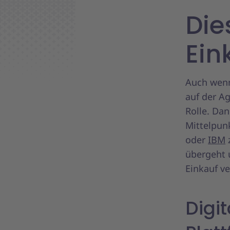
Die
Ein
Auch wenn
auf der Ag
Rolle. Dan
Mittelpunk
oder
IBM
übergeht 
Einkauf v
Digi