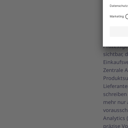
Eink
Das Jahr 2
zentrierte
als Zusatz
Prozessge
sichtbar, 
Einkaufsve
Zentrale 
Produktsu
Lieferant
schreiben
mehr nur 
voraussch
Analytics 
präzise V