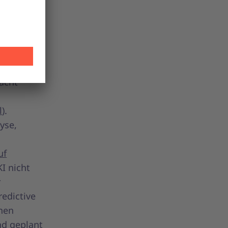
 zu KI-
t mehr nur
die
cht
l
).
yse,
uf
I nicht
r
edictive
nen
nd geplant