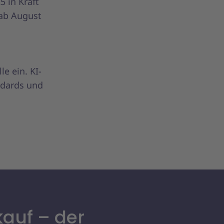
5 in Kraft
 ab August
e ein. KI-
ndards und
kauf – der