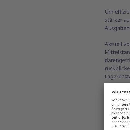
Um effizie
stärker au
Ausgaben-
Aktuell vo
Mittelsta
datengetr
rückblick
Lagerbest
unterstüt
Lieferant
Entscheid
Künst