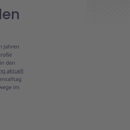
den
n Jahren
große
 in den
ng aktuell
ensalltag
swege im