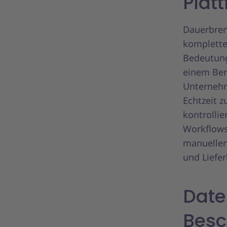
Plat
Dauerbren
komplette
Bedeutung
einem Ber
Unternehm
Echtzeit 
kontrolli
Workflows
manuellen
und Liefer
Date
Besc