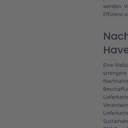
werden. V
Effizienz 
Nach
Hav
Eine Viel
strengere
Nachhalti
Beschaffu
Lieferkett
Verantwor
Lieferket
Sustainabi