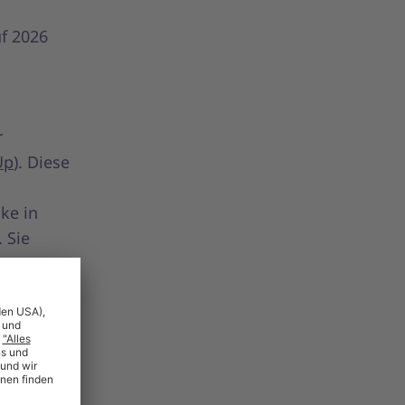
uf 2026
r
Up
). Diese
ke in
 Sie
rte