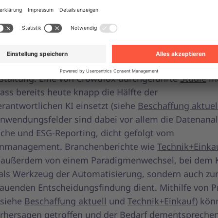
auf
026 markiert den Übergang von KI-Pilotprojekten hin
n Einkaufsmodellen. Künstliche Intelligenz wird nich
 in Prozessen betrachtet, sondern als Grundlage für 
staltung. Eine von Crowdfox durchgeführte
Studie
ma
dass bereits heute knapp die Hälfte der
rantwortlichen KI einsetzt (siehe
Beschaffung aktuel
Anwendungsfelder sind dabei vor allem die Datenanal
che und ESG-Reporting, dicht gefolgt vom
enmanagement. Branchenberichte wie
Technik+Einka
 außerdem von einem Paradigmenwechsel, bei dem K
als Werkzeug der Automatisierung, sondern auch zu
auenden Entscheidungsfindung dient. Mithilfe von Pr
(siehe
Beschaffung aktuell
und
Technik+Einkauf
) kön
orhersagen getroffen und der Bedarf dementspreche