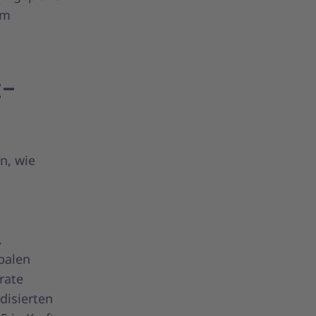
um
t-
n, wie
,
balen
rate
rdisierten