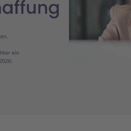
haffung
ben.
Hier ein
2026: