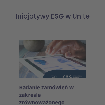
Inicjatywy ESG w Unite
Badanie zamówień w
R
zakresie
zrównoważonego