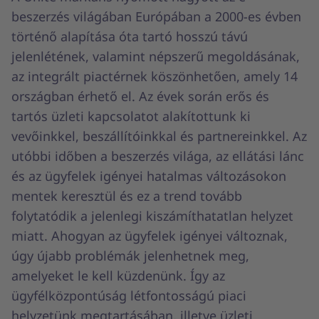
beszerzés világában Európában a 2000-es évben
történő alapítása óta tartó hosszú távú
jelenlétének, valamint népszerű megoldásának,
az integrált piactérnek köszönhetően, amely 14
országban érhető el. Az évek során erős és
tartós üzleti kapcsolatot alakítottunk ki
vevőinkkel, beszállítóinkkal és partnereinkkel. Az
utóbbi időben a beszerzés világa, az ellátási lánc
és az ügyfelek igényei hatalmas változásokon
mentek keresztül és ez a trend tovább
folytatódik a jelenlegi kiszámíthatatlan helyzet
miatt. Ahogyan az ügyfelek igényei változnak,
úgy újabb problémák jelenhetnek meg,
amelyeket le kell küzdenünk. Így az
ügyfélközpontúság létfontosságú piaci
helyzetünk megtartásában, illetve üzleti