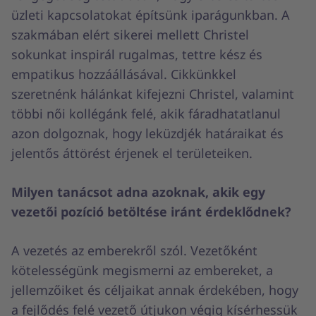
üzleti kapcsolatokat építsünk iparágunkban. A
szakmában elért sikerei mellett Christel
sokunkat inspirál rugalmas, tettre kész és
empatikus hozzáállásával. Cikkünkkel
szeretnénk hálánkat kifejezni Christel, valamint
többi női kollégánk felé, akik fáradhatatlanul
azon dolgoznak, hogy leküzdjék határaikat és
jelentős áttörést érjenek el területeiken.
Milyen tanácsot adna azoknak, akik egy
vezetői pozíció betöltése iránt érdeklődnek?
A vezetés az emberekről szól. Vezetőként
kötelességünk megismerni az embereket, a
jellemzőiket és céljaikat annak érdekében, hogy
a fejlődés felé vezető útjukon végig kísérhessük