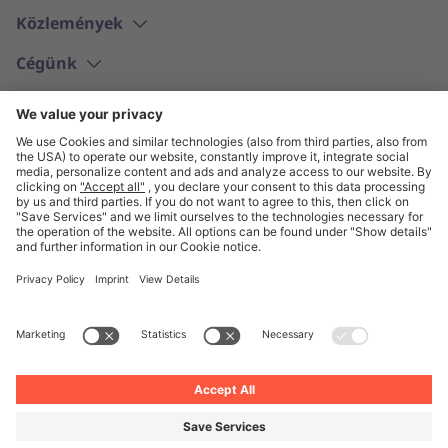
Közlemények
Cégünk
Magyar
© Unite 2026