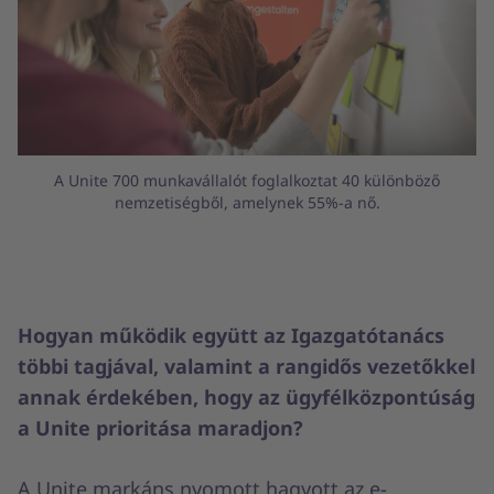
A Unite 700 munkavállalót foglalkoztat 40 különböző
nemzetiségből, amelynek 55%-a nő.
Hogyan működik együtt az Igazgatótanács
többi tagjával, valamint a rangidős vezetőkkel
annak érdekében, hogy az ügyfélközpontúság
a Unite prioritása maradjon?
A Unite markáns nyomott hagyott az e-