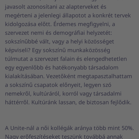
javasolt azonosítani az alapterveket és
megérteni a jelenlegi állapotot a konkrét tervek
kidolgozása előtt. Érdemes megfigyelni, a
szervezet nemi és demográfiai helyzetét:
sokszínűbbé vált, vagy a helyi közösséget
képviseli? Egy sokszínű munkaközösség
túlmutat a szervezet falain és elengedhetetlen
egy egyenlőbb és hatékonyabb társadalom
kialakításában. Vezetőként megtapasztalhattam
a sokszínű csapatok előnyeit, legyen szó
nemekről, kultúráról, korról vagy társadalmi
háttérről. Kultúránk lassan, de biztosan fejlődik.
A Unite-nál a női kollégák aránya több mint 50%.
Nagy erőfeszítéseket teszünk továbbá annak