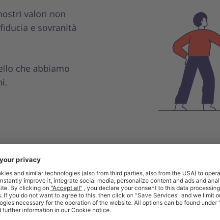
nostri valori non
fiducia e sovranità
uello che abbiamo
i.
Colleghiamo le aziende di tutta Europ
a sede centrale è a Lipsia (Germania), ma siamo prese
più di 700 dipendenti. Ciò che ci unisce è l’impegno a