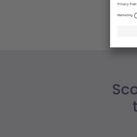
un cambia
Sco