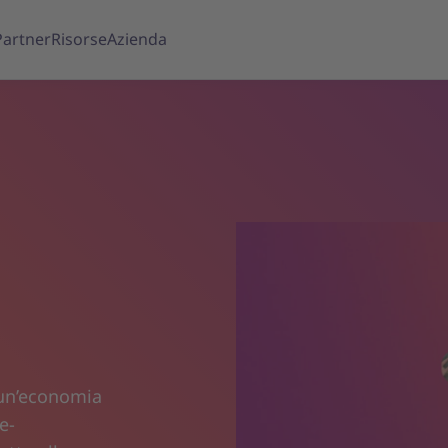
Partner
Risorse
Azienda
 un’economia
e-