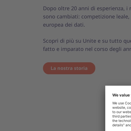
Dopo oltre 20 anni di esperienza, i 
sono cambiati: competizione leale, 
europea dei dati.
Scopri di più su Unite e su tutto q
fatto e imparato nel corso degli ann
La nostra storia
La nostr
Paesi con 