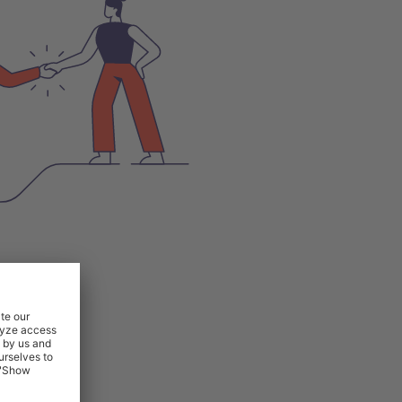
a
nti in 12
 realizzare