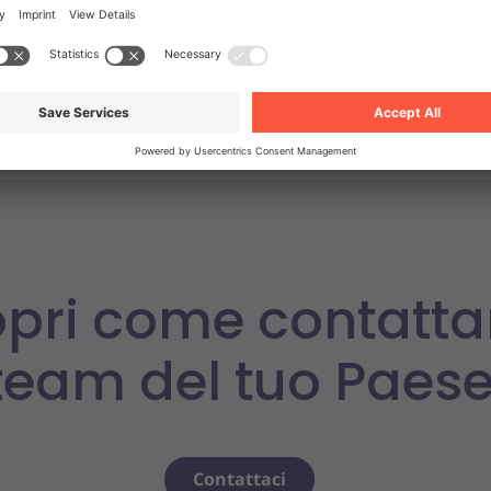
mento duraturo, trasformare il commercio B2B e raf
economie locali.
pri come contattar
team del tuo Paese
Contattaci