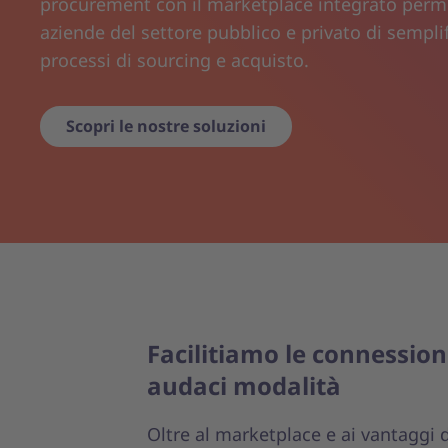
procurement con il marketplace integrato perme
aziende del settore pubblico e privato di semplif
processi di sourcing e acquisto.
Scopri le nostre soluzioni
Facilitiamo le connession
audaci modalità
Oltre al marketplace e ai vantaggi 