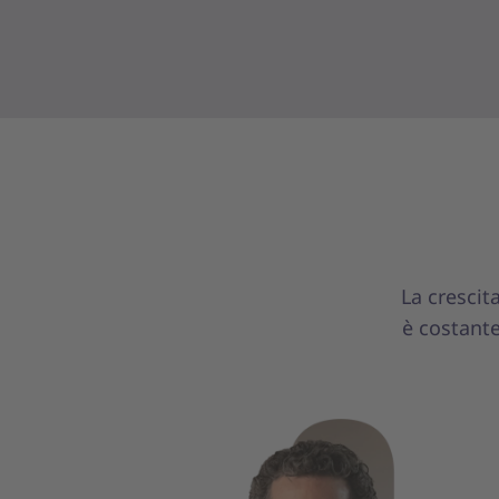
La crescit
è costant