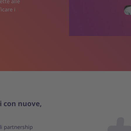
tte alle
icare i
i con nuove,
di partnership