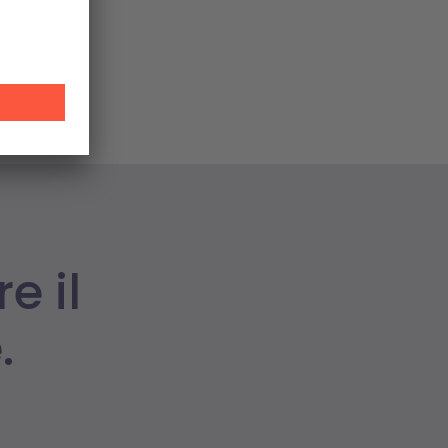
forzare le
e il
.