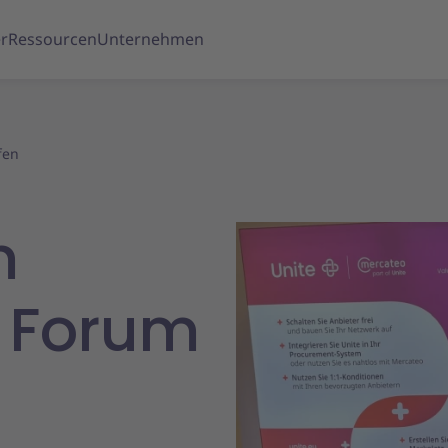
r
Ressourcen
Unternehmen
fen
m
n Forum