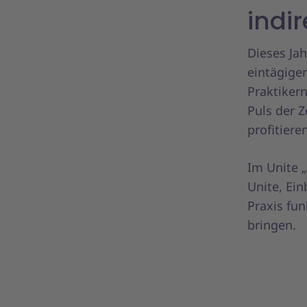
indi
Dieses Ja
eintägigen
Praktiker
Puls der Z
profitier
Im Unite 
Unite, Ein
Praxis fu
bringen.