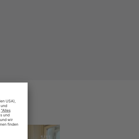
uf
1/11