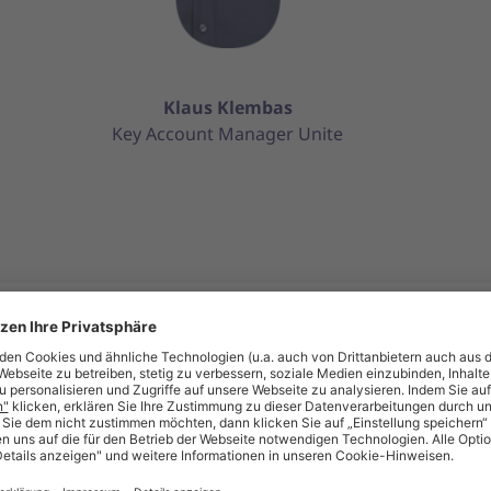
Klaus Klembas
Key Account Manager Unite
as war das Jahrestreffen Forum Einka