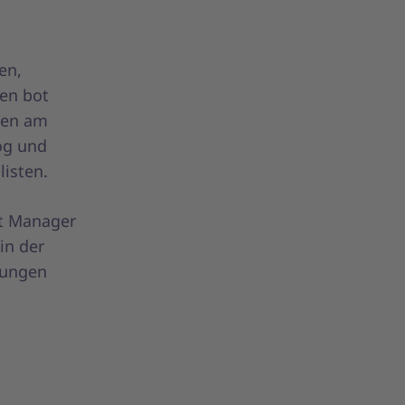
en,
fen bot
men am
log und
listen.
nt Manager
in der
rungen