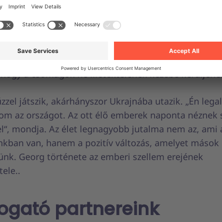
ok ellenére egyesítette erejét további hasonló elhiv
és logisztikai cégekkel, hogy gyógyászati eszközöket,
t, hordozható töltőket és további, Unite által biztosí
szállítson. Továbbra is együttműködünk a szervezette
ok szállítása érdekében és Georg megbízható hálóza
, hogy a csomagok ne illetéktelenek kezébe kerüljene
zzel játszik, akárhányszor Ukrajnába utazik. „Én lega
om az országot. Az ott élő emberek naponta néznek
l“, mondja. Az élet legnagyobb jutalma nem az, ami 
nkban van, hanem a pozitív változás, amelyet mások 
nk. Georg története az emberi szellem erejének
ele..
gató partnereink