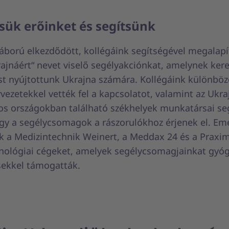
sük erőinket és segítsünk
áború elkezdődött, kollégáink segítségével megalapí
ajnáért“ nevet viselő segélyakciónkat, amelynek kere
t nyújtottunk Ukrajna számára. Kollégáink különbö
vezetekkel vették fel a kapcsolatot, valamint az Ukra
s országokban található székhelyek munkatársai seg
gy a segélycsomagok a rászorulókhoz érjenek el. Eme
ük a Medizintechnik Weinert, a Meddax 24 és a Praxi
nológiai cégeket, amelyek segélycsomagjainkat gyóg
ésekkel támogatták.