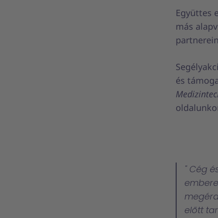
Együttes 
más alapve
partnerein
Segélyakci
és támoga
Medizintec
oldalunkon
Cég és 
embere
megérde
előtt ta