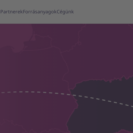
k
Partnerek
Forrásanyagok
Cégünk