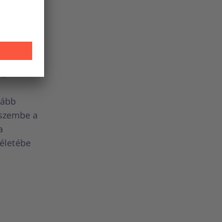
atottságú
tott
l az
ta
k.
lább
 szembe a
a
életébe