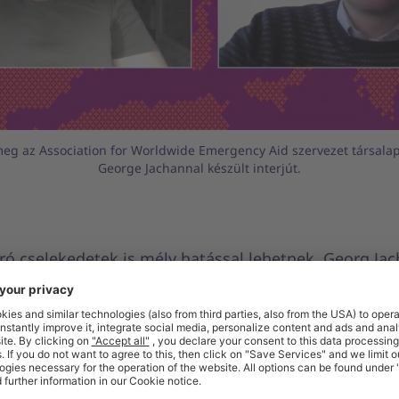
eg az Association for Worldwide Emergency Aid szervezet társalapí
George Jachannal készült interjút.
ró cselekedetek is mély hatással lehetnek. Georg Jac
on for Worldwide Emercency Aid
szervezet társalapít
ye a másokon való segítség és készséggel rendelkez
kor 2022. márciusában felkerestük, hogy támogassa a
kat Kelet-Ukrajnában.