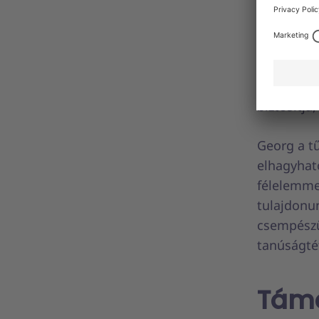
A kockázat
társaival 
fejlámpáka
árucikket 
ellátmány
biztosítja
Georg a tű
elhagyhat
félelemme
tulajdonu
csempészü
tanúságtét
Támo