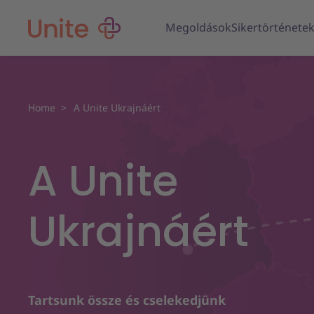
Megoldások
Sikertörténete
Home
A Unite Ukrajnáért
A Unite
Ukrajnáért
Tartsunk össze és cselekedjünk