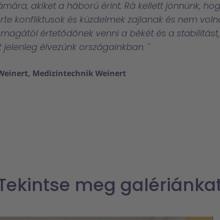
ámára, akiket a háború érint. Rá kellett jönnünk, ho
erte konfliktusok és küzdelmek zajlanak és nem voln
magától értetődőnek venni a békét és a stabilitást,
 jelenleg élvezünk országainkban.
Weinert, Medizintechnik Weinert
Tekintse meg galériánka