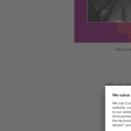
Nézze m
Még az ap
Associati
szenvedél
állt, ami
rászoruló