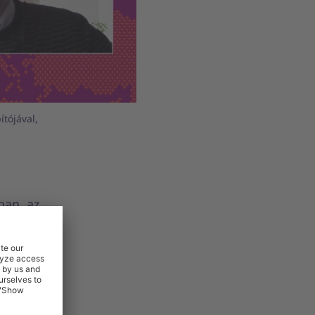
tójával,
han, az
ójának
ésünkre