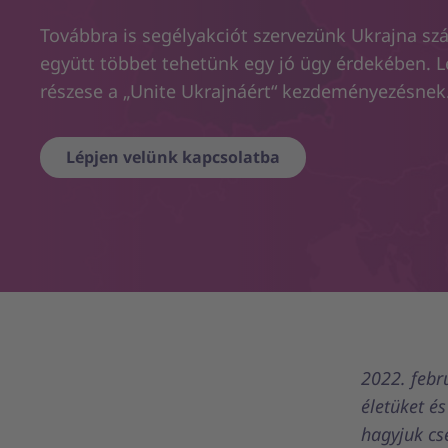
Továbbra is segélyakciót szervezünk Ukrajna sz
együtt többet tehetünk egy jó ügy érdekében. L
részese a „Unite Ukrajnáért“ kezdeményezésnek
Lépjen velünk kapcsolatba
2022. febr
életüket é
hagyjuk cs