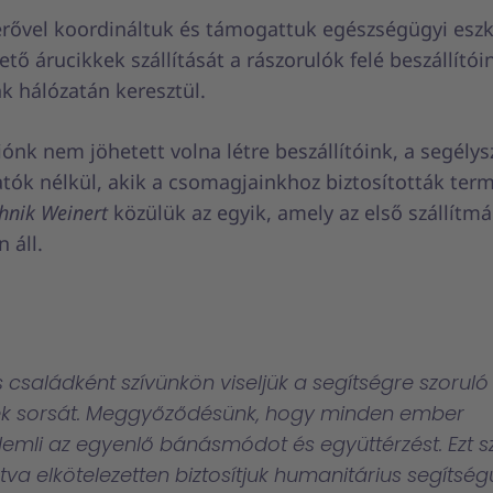
erővel koordináltuk és támogattuk egészségügyi esz
tő árucikkek szállítását a rászorulók felé beszállítói
k hálózatán keresztül.
ónk nem jöhetett volna létre beszállítóink, a segély
tók nélkül, akik a csomagjainkhoz biztosították term
hnik Weinert
közülük az egyik, amely az első szállítmá
 áll.
családként szívünkön viseljük a segítségre szoruló
k sorsát. Meggyőződésünk, hogy minden ember
mli az egyenlő bánásmódot és együttérzést. Ezt 
rtva elkötelezetten biztosítjuk humanitárius segítsé