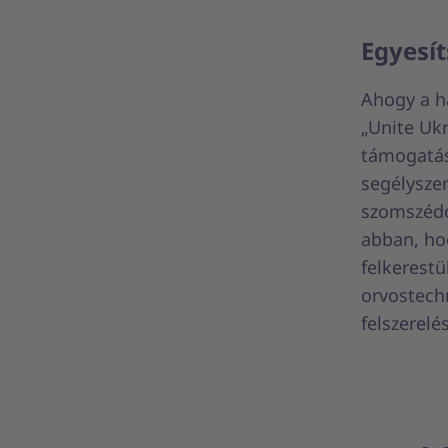
Egyesít
Ahogy a h
„Unite Ukr
támogatás
segélyszer
szomszédo
abban, ho
felkerest
orvostech
felszerel