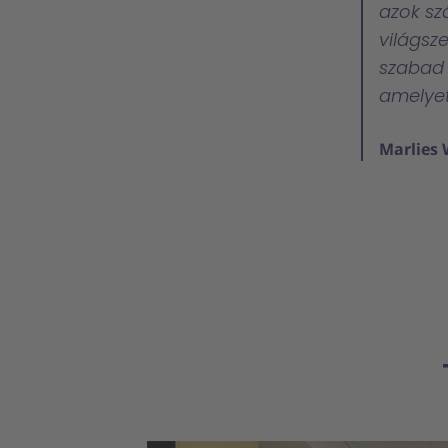
azok sz
világsz
szabad 
amelyet
Marlies 