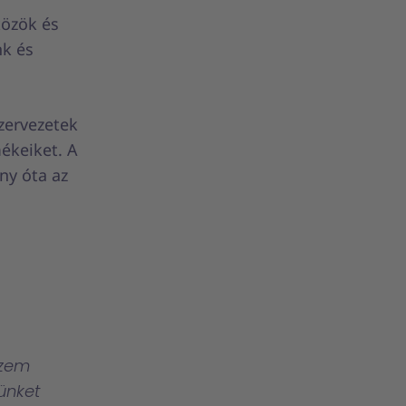
közök és
nk és
szervezetek
ékeiket. A
ny óta az
szem
günket