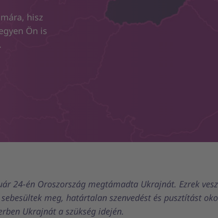
ámára, hisz
egyen Ön is
.
uár 24-én Oroszország megtámadta Ukrajnát. Ezrek vesz
s sebesültek meg, határtalan szenvedést és pusztítást ok
erben Ukrajnát a szükség idején.