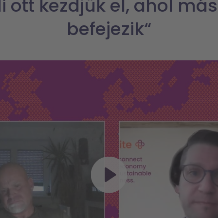
i ott kezdjük el, ahol má
befejezik“
Play