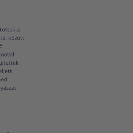
tottuk a
tei között
ző
jnával
ítettek
llett
med
yászati