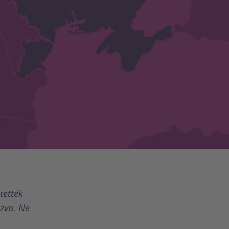
tették
ozva. Ne