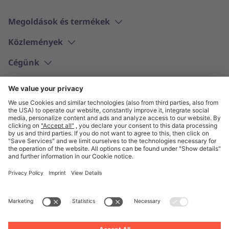
Megoldások és termékek
Közlemények
Cégünk
Magyar
© Unite 2026