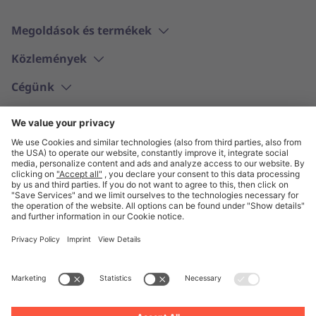
Megoldások és termékek
Közlemények
Cégünk
Magyar
© Unite 2026