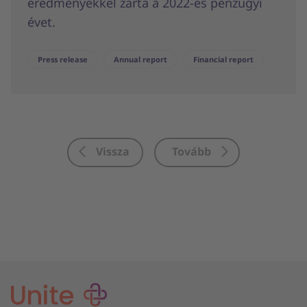
eredményekkel zárta a 2022-es pénzügyi
évet.
Press release
Annual report
Financial report
Vissza
Tovább